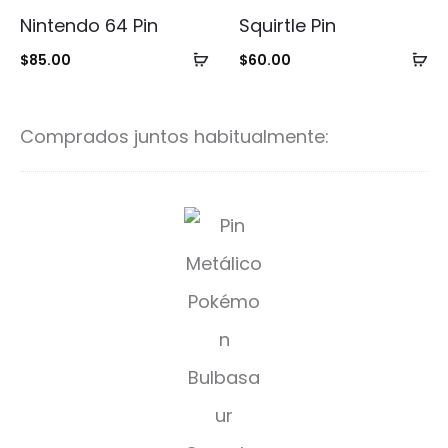
Nintendo 64 Pin
Squirtle Pin
Añadir
Añ
$
85.00
$
60.00
al
al
carrito
ca
Comprados juntos habitualmente:
C
u
t
e
B
u
l