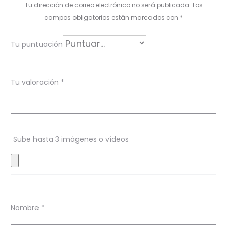
Tu dirección de correo electrónico no será publicada.
Los
o
campos obligatorios están marcados con
*
r
Tu puntuación
a
c
Tu valoración
*
i
o
n
Sube hasta 3 imágenes o vídeos
e
s
Nombre
*