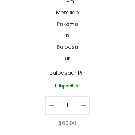
u
l
b
a
s
a
Bulbasaur Pin
u
1 disponibles
r
P
Bulbasaur
i
Pin
$
60.00
n
cantidad