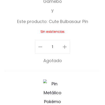
b
a
Este producto:
Cute Bulbasaur Pin
s
Sin existencias
a
u
Cute
r
Bulbasaur
Agotado
P
Pin
i
cantidad
n
C
u
t