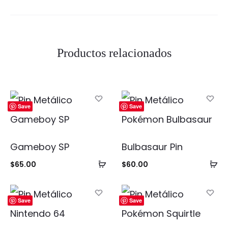
Productos relacionados
Save
Save
Gameboy SP
Bulbasaur Pin
Añadir
Añ
$
65.00
$
60.00
al
al
carrito
ca
Save
Save