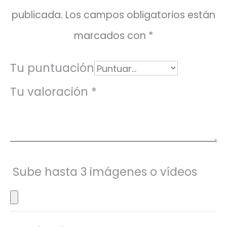
c
publicada.
Los campos obligatorios están
i
marcados con
*
o
n
Tu puntuación
e
Tu valoración
*
s
Sube hasta 3 imágenes o vídeos