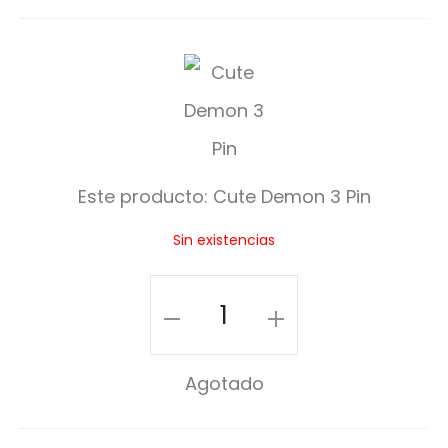
C
u
t
e
Este producto:
Cute Demon 3 Pin
D
Sin existencias
e
m
Cute
o
Demon
n
3
Agotado
3
Pin
P