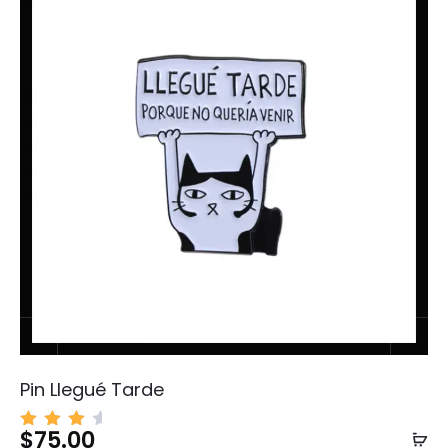
Pin Llegué Tarde
$
75.00
Añ
Valo