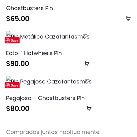
Ghostbusters Pin
$
65.00
Añ
al
ca
Save
Ecto-1 Hotwheels Pin
$
90.00
Añadir
al
carrito
Save
Pegajoso – Ghostbusters Pin
$
80.00
Añadir
al
carrito
Comprados juntos habitualmente: