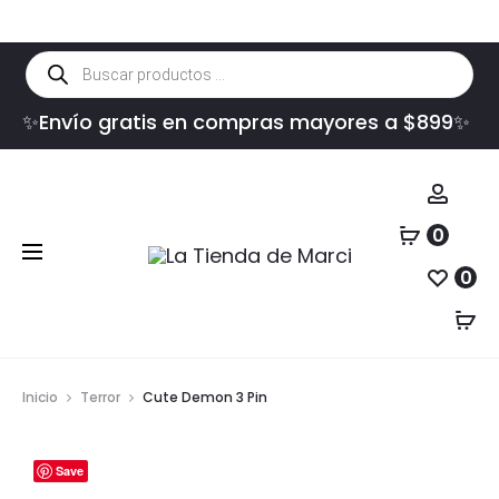
Búsqueda
de
productos
✨Envío gratis en compras mayores a $899✨
Cuen
0
0
Inicio
Terror
Cute Demon 3 Pin
Save