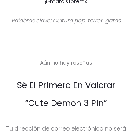
@marcistoremx
Palabras clave: Cultura pop, terror, gatos
Aún no hay reseñas
V
Sé El Primero En Valorar
a
l
“Cute Demon 3 Pin”
o
r
a
Tu dirección de correo electrónico no será