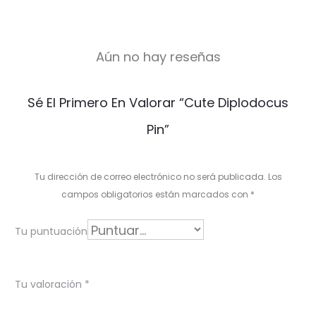
Aún no hay reseñas
V
Sé El Primero En Valorar “Cute Diplodocus
a
Pin”
l
o
Tu dirección de correo electrónico no será publicada.
Los
r
campos obligatorios están marcados con
*
a
Tu puntuación
c
i
Tu valoración
*
o