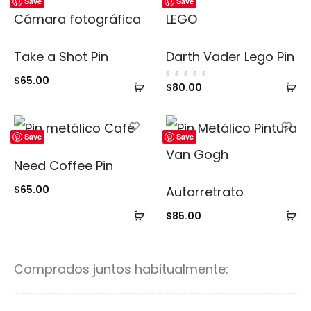
Save
Save
Take a Shot Pin
Darth Vader Lego Pin
$
65.00
Añadir
Añ
Valorad
$
80.00
o con
5.00
al
al
de 5
carrito
ca
Save
Save
Need Coffee Pin
$
65.00
Autorretrato
Añadir
Añ
$
85.00
al
al
carrito
ca
Comprados juntos habitualmente: