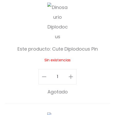
C
u
t
e
D
Este producto:
Cute Diplodocus Pin
i
Sin existencias
p
l
Cute
o
Diplodocus
Agotado
d
Pin
o
cantidad
c
E