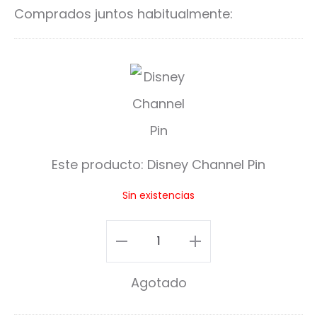
carrito
ca
Comprados juntos habitualmente:
D
i
s
n
Este producto:
Disney Channel Pin
e
Sin existencias
y
C
Disney
h
Channel
Agotado
a
Pin
n