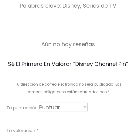
Palabras clave: Disney, Series de TV
Aún no hay reseñas
V
Sé El Primero En Valorar “Disney Channel Pin”
a
l
Tu dirección de correo electrónico no será publicada.
Los
o
campos obligatorios están marcados con
*
r
Tu puntuación
a
c
Tu valoración
*
i