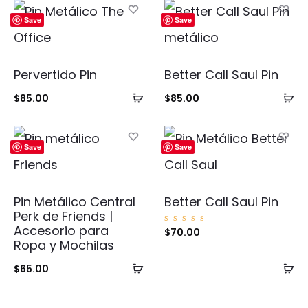
Save
Save
Pervertido Pin
Better Call Saul Pin
Añadir
Añ
$
85.00
$
85.00
al
al
carrito
ca
Save
Save
Pin Metálico Central
Better Call Saul Pin
Perk de Friends |
Accesorio para
Valorad
$
70.00
o con
Ropa y Mochilas
5.00
de 5
Añadir
Añ
$
65.00
al
al