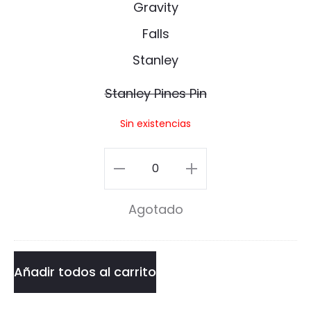
a
o
n
P
l
i
e
Stanley Pines Pin
n
y
Sin existencias
P
i
Stanley
n
Pines
Agotado
e
Pin
s
cantidad
P
Añadir todos al carrito
i