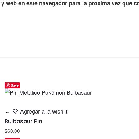
 y web en este navegador para la próxima vez que c
Save
Añadir
Agregar a la wishlit
al
Bulbasaur Pin
carrito
$
60.00