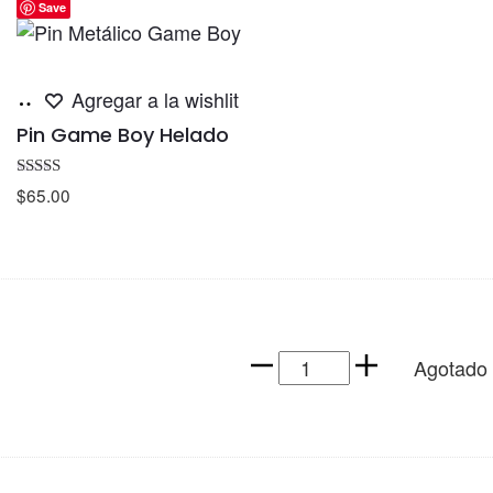
Save
Añadir
Agregar a la wishlit
al
Pin Game Boy Helado
carrito
Valorado con
$
65.00
5.00
de 5
Donkey
Agotado
Kong
Pin
cantidad