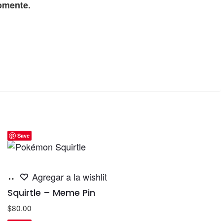
omente.
Save
Añadir
Agregar a la wishlit
al
Squirtle – Meme Pin
carrito
$
80.00