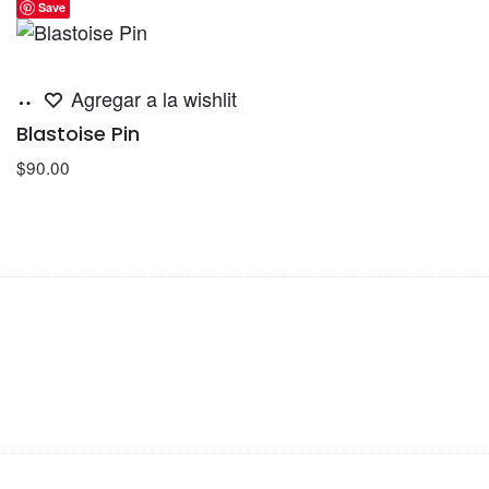
Save
Añadir
Agregar a la wishlit
al
Blastoise Pin
carrito
$
90.00