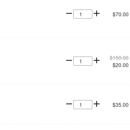
Ash
$
70.00
y
Pikachu
Pin
cantidad
$
150.00
Akuma
$
20.00
Pin
cantidad
Stickers
$
35.00
Pack
Mario
Bros