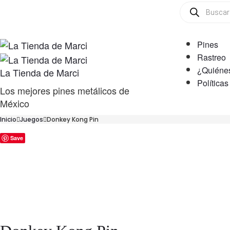
Búsqueda
de
productos
Pines
Rastreo
¿Quiéne
La Tienda de Marci
Políticas
Los mejores pines metálicos de
México
Inicio
Juegos
Donkey Kong Pin
Save