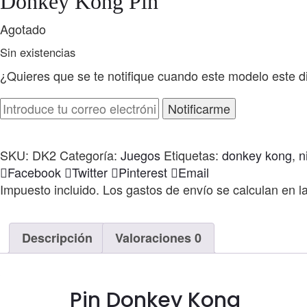
Donkey Kong Pin
Agotado
Sin existencias
¿Quieres que se te notifique cuando este modelo este d
Notificarme
SKU:
DK2
Categoría:
Juegos
Etiquetas:
donkey kong
,
n
Compartir
Facebook
Twitter
Pinterest
Email
Impuesto incluido. Los gastos de envío se calculan en l
Descripción
Valoraciones
0
Pin Donkey Kong