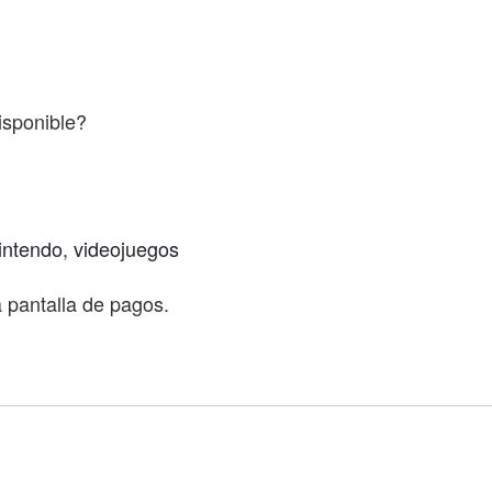
isponible?
intendo
,
videojuegos
a pantalla de pagos.