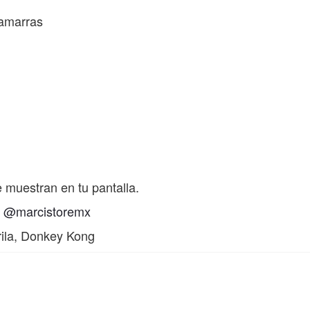
hamarras
 muestran en tu pantalla.
m
@marcistoremx
rila, Donkey Kong