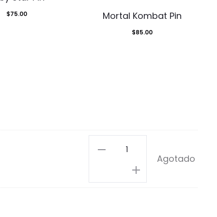
$
75.00
Mortal Kombat Pin
$
85.00
Dungeon
Agotado
Master
Pin
cantidad