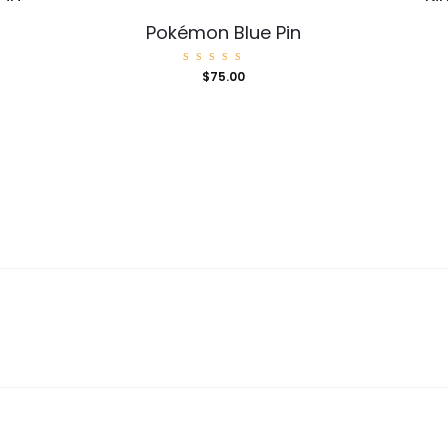
Pokémon Blue Pin
Valorad
$
75.00
o con
5.00
de 5