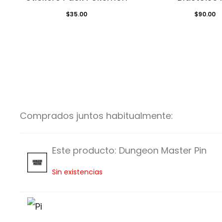
$
35.00
$
90.00
Comprados juntos habitualmente:
Este producto:
Dungeon Master Pin
D
Sin existencias
u
n