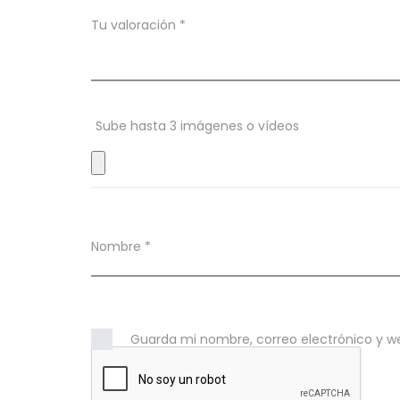
c
Tu valoración
*
i
o
n
Sube hasta 3 imágenes o vídeos
e
s
Nombre
*
Guarda mi nombre, correo electrónico y w