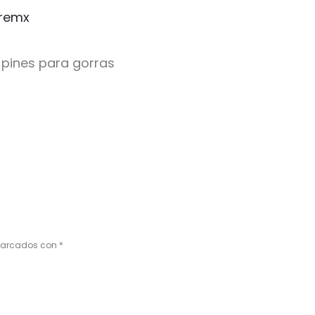
remx
 pines para gorras
 marcados con
*