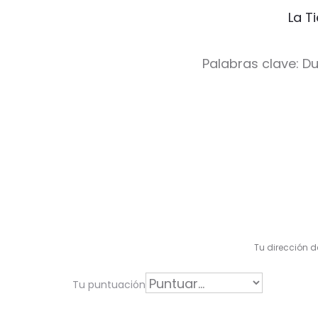
La T
Palabras clave: D
V
a
l
Tu dirección d
o
r
Tu puntuación
a