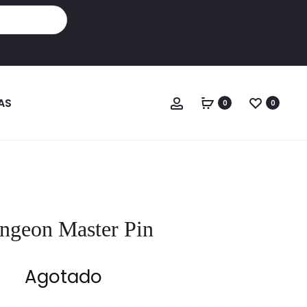
Cuenta
AS
0
0
ngeon Master Pin
Agotado