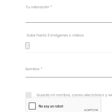
c
Tu valoración
*
i
o
n
Sube hasta 3 imágenes o vídeos
e
s
Nombre
*
Guarda mi nombre, correo electrónico y w