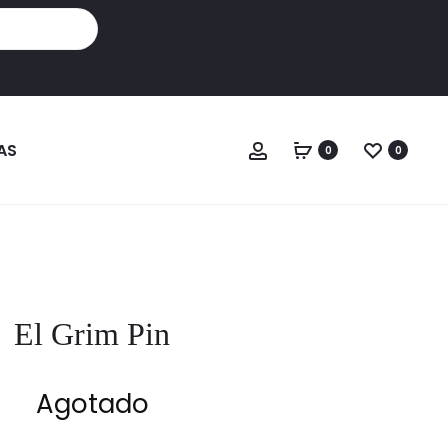
Cuenta
AS
0
0
El Grim Pin
Agotado