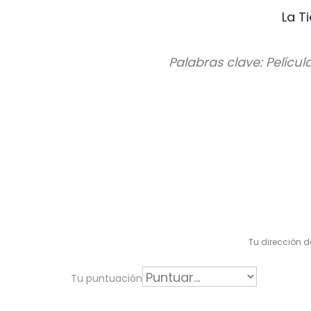
La T
Palabras clave: Películ
V
a
l
Tu dirección d
o
r
Tu puntuación
a