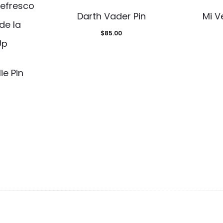
Darth Vader Pin
Mi V
$
85.00
lie Pin
d