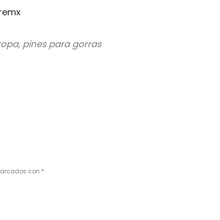
remx
 ropa, pines para gorras
 marcados con
*