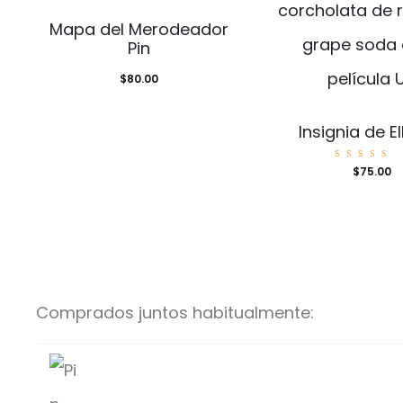
Mapa del Merodeador
Pin
$
80.00
Insignia de El
Valora
$
75.00
o con
5.00
de 5
Comprados juntos habitualmente: