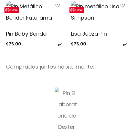
carrito
ca
Save
Save
Pin Baby Bender
Lisa Jueza Pin
Añadir
Añ
$
75.00
$
75.00
al
al
carrito
ca
Comprados juntos habitulmente:
E
l
L
a