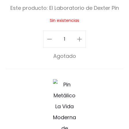
b
Este producto:
El Laboratorio de Dexter Pin
o
Sin existencias
r
a
El
t
Laboratorio
Agotado
o
de
r
Dexter
i
Pin
L
o
cantidad
a
d
V
e
i
D
d