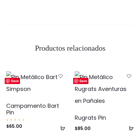
Productos relacionados
Save
Save
Campamento Bart
Pin
Rugrats Pin
Valorad
$
65.00
Añadir
Añ
$
85.00
o con
5.00
de 5
al
al