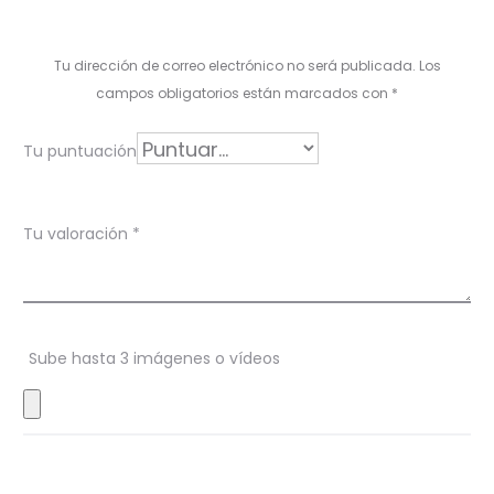
l
o
Tu dirección de correo electrónico no será publicada.
Los
r
campos obligatorios están marcados con
*
a
Tu puntuación
c
i
Tu valoración
*
o
n
e
s
Sube hasta 3 imágenes o vídeos