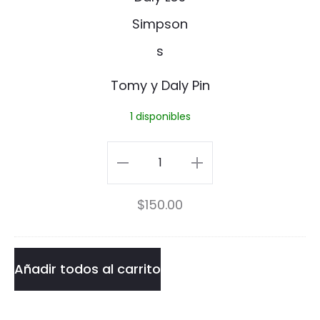
P
y
i
y
n
D
Tomy y Daly Pin
a
1 disponibles
l
y
Tomy
P
y
$
150.00
i
Daly
n
Pin
cantidad
Añadir todos al carrito