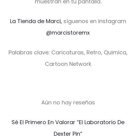
muestran en tu pantalla.
La Tienda de Marci,
síguenos en instagram
@marcistoremx
Palabras clave: Caricaturas, Retro, Quimica,
Cartoon Network
Aún no hay reseñas
V
Sé El Primero En Valorar “El Laboratorio De
a
Dexter Pin”