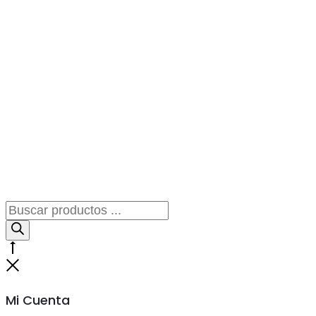
Búsqueda
de
productos
Go
to
Cerrar
top
Mi Cuenta