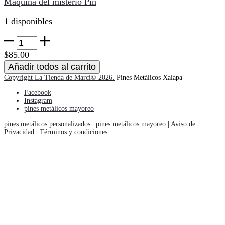
Máquina del misterio Pin
cantidad
1 disponibles
Máquina
del
$
85.00
misterio
Añadir todos al carrito
Pin
Copyright La Tienda de Marci© 2026.
Pines Metálicos Xalapa
cantidad
Facebook
Instagram
pines metálicos mayoreo
pines metálicos personalizados
|
pines metálicos mayoreo
|
Aviso de
Privacidad
|
Términos y condiciones