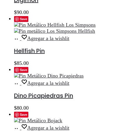
Digimon
$
90.00
Save
Añadir
Agregar a la wishlit
al
carrito
Hellfish Pin
$
85.00
Save
Añadir
Agregar a la wishlit
al
carrito
Dino Picapiedras Pin
$
80.00
Save
Añadir
Agregar a la wishlit