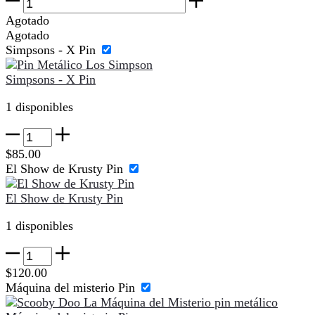
Reptar
Gigante
Agotado
Pin
Agotado
cantidad
Simpsons - X Pin
Simpsons - X Pin
1 disponibles
Simpsons
-
$
85.00
X
El Show de Krusty Pin
Pin
cantidad
El Show de Krusty Pin
1 disponibles
El
Show
$
120.00
de
Máquina del misterio Pin
Krusty
Pin