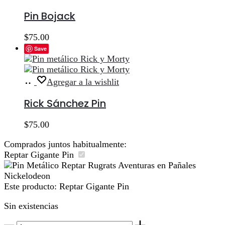
al
carrito
Pin Bojack
$
75.00
Save
Añadir
Agregar a la wishlit
al
carrito
Rick Sánchez Pin
$
75.00
Comprados juntos habitualmente:
Reptar Gigante Pin
Este producto:
Reptar Gigante Pin
Sin existencias