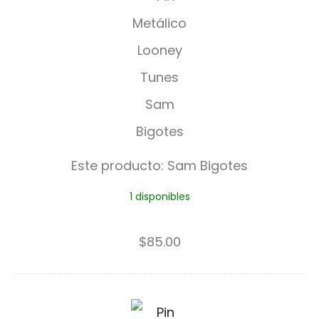
a
m
B
i
g
o
Este producto:
Sam Bigotes
t
1 disponibles
e
s
$
85.00
P