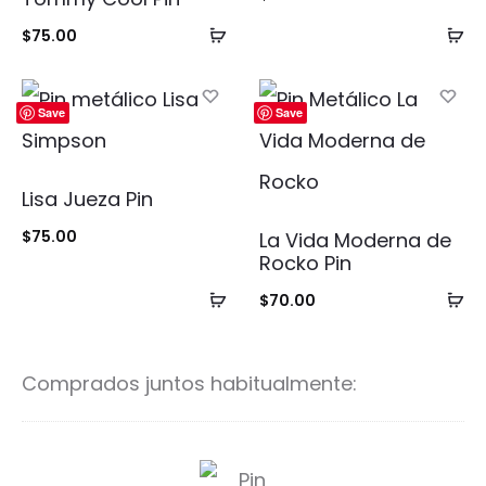
Añadir
Añ
$
75.00
al
al
carrito
ca
Save
Save
Lisa Jueza Pin
$
75.00
La Vida Moderna de
Rocko Pin
Añadir
Añ
$
70.00
al
al
carrito
ca
Comprados juntos habitualmente:
S