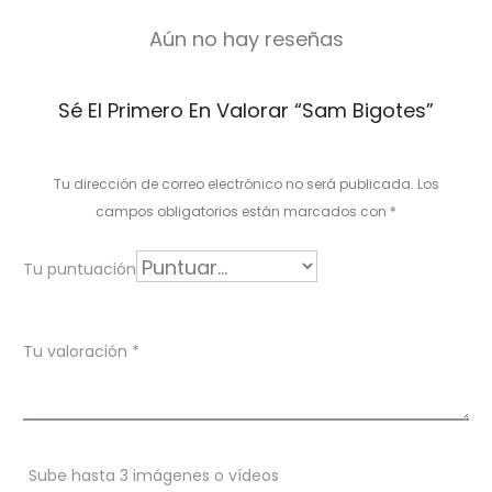
Aún no hay reseñas
V
Sé El Primero En Valorar “Sam Bigotes”
a
l
Tu dirección de correo electrónico no será publicada.
Los
o
campos obligatorios están marcados con
*
r
Tu puntuación
a
c
Tu valoración
*
i
o
n
Sube hasta 3 imágenes o vídeos
e