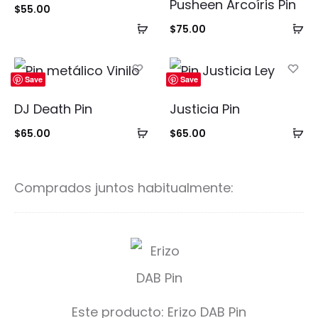
Pusheen Arcoíris Pin
Valorad
$
55.00
o con
5.00
Añadir
Añ
$
75.00
de 5
al
al
carrito
ca
Save
Save
DJ Death Pin
Justicia Pin
Añadir
Añ
$
65.00
$
65.00
al
al
carrito
ca
Comprados juntos habitualmente:
E
r
i
Este producto:
Erizo DAB Pin