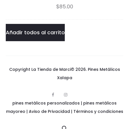
$
85.00
n
cantidad
Añadir todos al carrito
Copyright La Tienda de Marci© 2026.
Pines Metálicos
Xalapa
F
I
p
a
n
pines metálicos personalizados
i
|
pines metálicos
c
s
n
e
t
e
mayoreo
|
Aviso de Privacidad
|
Términos y condiciones
b
a
s
o
g
m
o
r
e
k
a
t
m