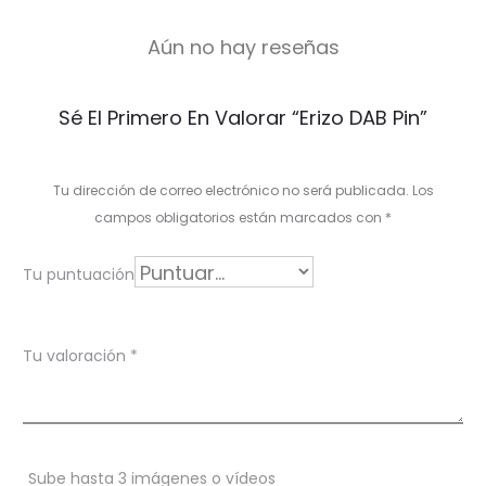
Aún no hay reseñas
V
Sé El Primero En Valorar “Erizo DAB Pin”
a
l
Tu dirección de correo electrónico no será publicada.
Los
o
campos obligatorios están marcados con
*
r
Tu puntuación
a
c
Tu valoración
*
i
o
n
Sube hasta 3 imágenes o vídeos