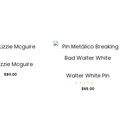
Lizzie Mcguire
$
80.00
Walter White Pin
Valorad
$
65.00
o con
5.00
de 5