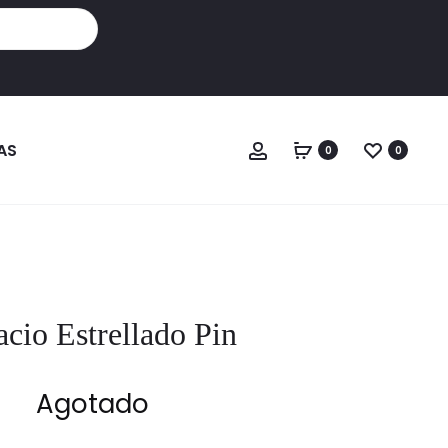
Cuenta
AS
0
0
cio Estrellado Pin
Agotado