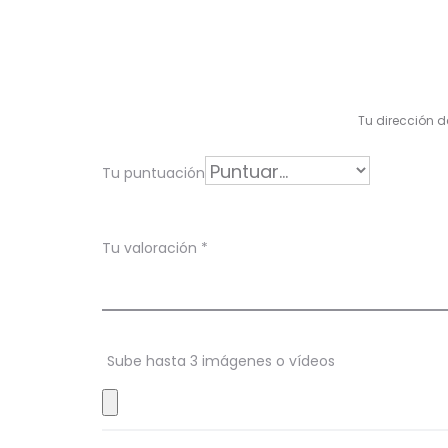
V
a
l
Tu dirección d
o
r
Tu puntuación
a
c
Tu valoración
*
i
o
n
Sube hasta 3 imágenes o vídeos
e
s