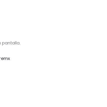
 pantalla.
remx