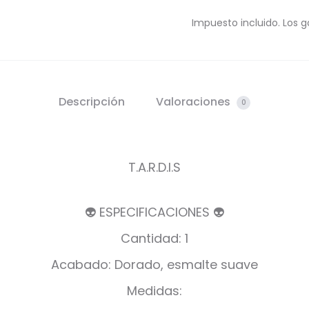
Impuesto incluido. Los g
Descripción
Valoraciones
0
T.A.R.D.I.S
👽 ESPECIFICACIONES 👽
Cantidad: 1
Acabado: Dorado, esmalte suave
Medidas: