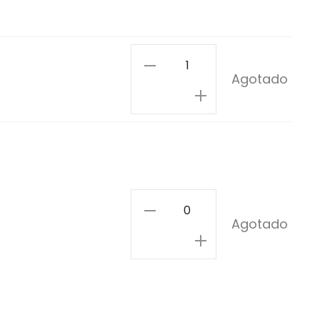
Espacio
Agotado
Estrellado
Pin
cantidad
Alien
Agotado
Pin
cantidad