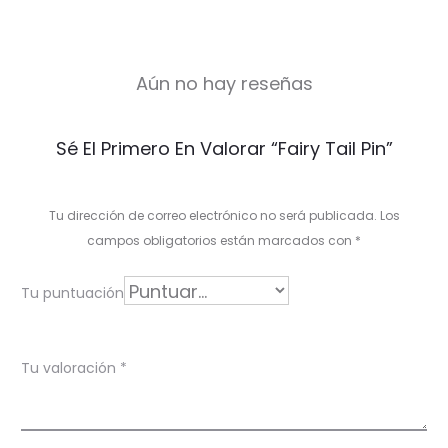
Aún no hay reseñas
V
Sé El Primero En Valorar “Fairy Tail Pin”
a
l
Tu dirección de correo electrónico no será publicada.
Los
o
campos obligatorios están marcados con
*
r
Tu puntuación
a
c
Tu valoración
*
i
o