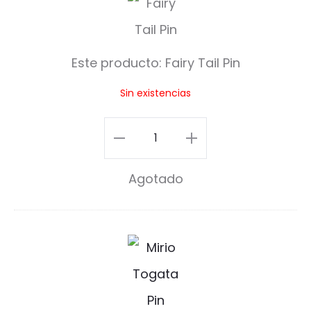
a
i
Este producto:
Fairy Tail Pin
r
Sin existencias
y
T
Fairy
a
Tail
Agotado
i
Pin
l
cantidad
P
M
i
i
n
r