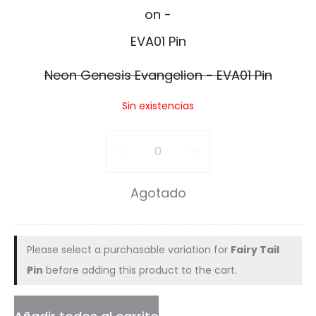
n
G
e
Neon Genesis Evangelion - EVA01 Pin
n
Sin existencias
e
s
Neon
i
Genesis
Agotado
s
Evangelion
E
-
v
Please select a purchasable variation for
Fairy Tail
EVA01
Pin
before adding this product to the cart.
a
Pin
n
cantidad