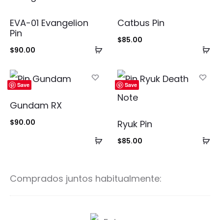
EVA-01 Evangelion
Catbus Pin
Pin
$
85.00
Añadir
Añ
$
90.00
al
al
carrito
ca
Save
Save
Gundam RX
$
90.00
Ryuk Pin
Añadir
Añ
$
85.00
al
al
carrito
ca
Comprados juntos habitualmente:
F