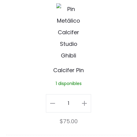
C
a
l
c
i
f
Calcifer Pin
e
1 disponibles
r
P
Calcifer
i
Pin
$
75.00
n
cantidad