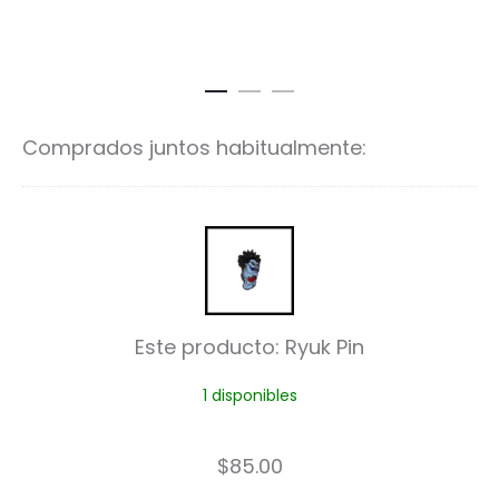
Comprados juntos habitualmente:
R
y
u
Este producto:
Ryuk Pin
k
1 disponibles
P
i
$
85.00
n