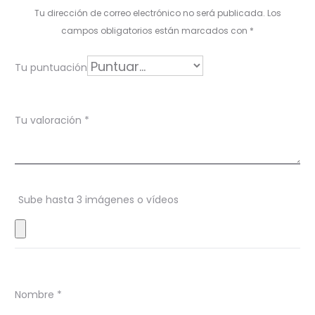
l
Tu dirección de correo electrónico no será publicada.
Los
o
campos obligatorios están marcados con
*
r
Tu puntuación
a
c
Tu valoración
*
i
o
n
Sube hasta 3 imágenes o vídeos
e
s
Nombre
*