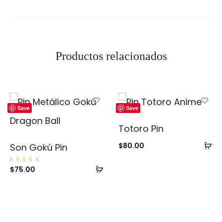
Productos relacionados
Save
Save
Totoro Pin
Añ
$
80.00
Son Gokú Pin
al
Añadir
Valorad
$
75.00
ca
o con
5.00
al
de 5
carrito