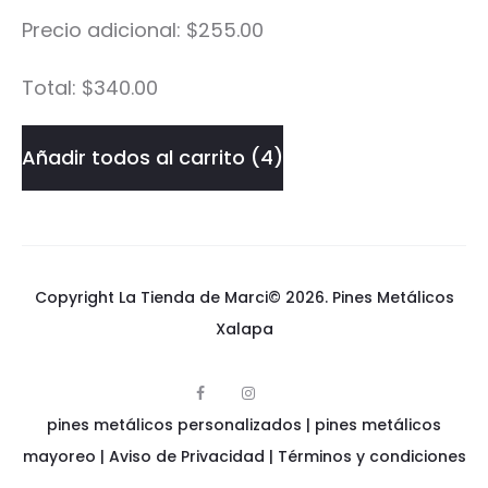
Precio adicional:
$
255.00
Total:
$
340.00
Añadir todos al carrito
4
Copyright La Tienda de Marci© 2026.
Pines Metálicos
Xalapa
F
I
p
a
n
pines metálicos personalizados
i
|
pines metálicos
c
s
n
e
t
e
mayoreo
|
Aviso de Privacidad
|
Términos y condiciones
b
a
s
o
g
m
o
r