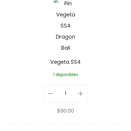
V
e
g
e
t
a
Vegeta SS4
S
1 disponibles
S
4
Vegeta
SS4
$
90.00
cantidad