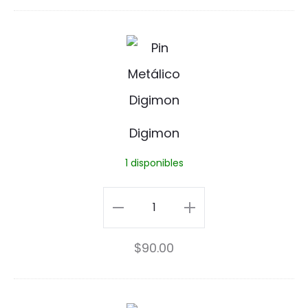
D
i
g
i
Digimon
m
1 disponibles
o
n
Digimon
cantidad
$
90.00