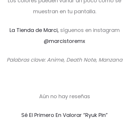
Los colores pueden variar un poco como se
muestran en tu pantalla.
La Tienda de Marci,
síguenos en instagram
@marcistoremx
Palabras clave: Anime, Death Note, Manzana
Aún no hay reseñas
V
Sé El Primero En Valorar “Ryuk Pin”
a