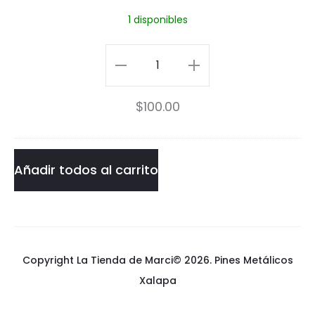
B
1 disponibles
u
V
Majin
e
Bu
$
100.00
n
Venomized
o
Pin
m
cantidad
Añadir todos al carrito
i
z
e
Copyright La Tienda de Marci© 2026.
Pines Metálicos
d
Xalapa
P