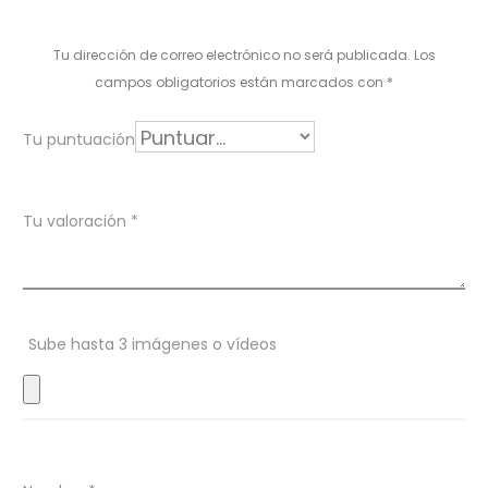
l
o
Tu dirección de correo electrónico no será publicada.
Los
r
campos obligatorios están marcados con
*
a
Tu puntuación
c
i
Tu valoración
*
o
n
e
s
Sube hasta 3 imágenes o vídeos