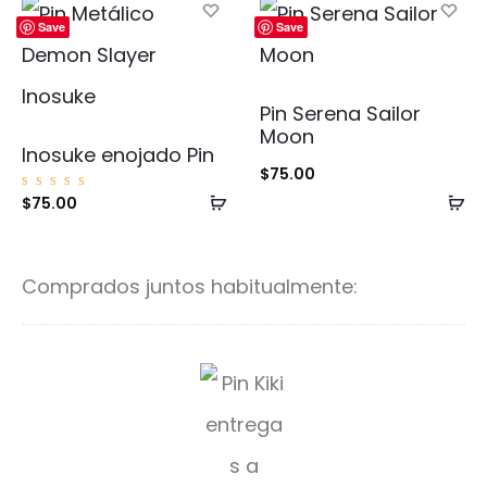
carrito
ca
Save
Save
Pin Serena Sailor
Moon
Inosuke enojado Pin
$
75.00
Añadir
Añ
Valorad
$
75.00
o con
5.00
al
al
de 5
carrito
ca
Comprados juntos habitualmente:
S
t
u