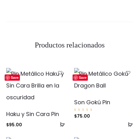
Productos relacionados
Save
Save
Son Gokú Pin
Haku y Sin Cara Pin
Valorad
$
75.00
o con
5.00
Añadir
Añ
$
95.00
de 5
al
al