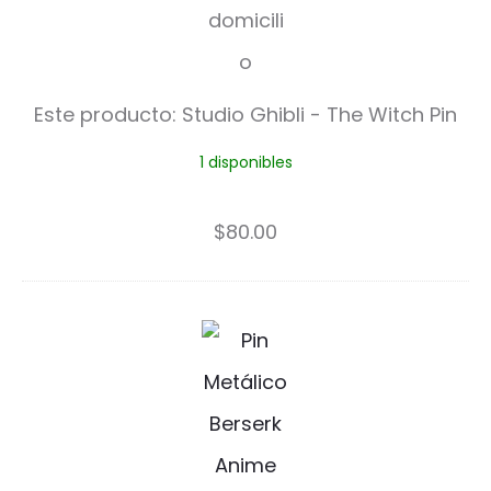
d
i
o
Este producto:
Studio Ghibli - The Witch Pin
G
1 disponibles
h
i
$
80.00
b
l
B
i
e
-
r
T
s
h