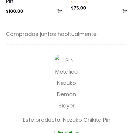
Pin
Valorad
$
75.00
Añadir
Añ
o con
$
100.00
5.00
de 5
al
al
carrito
ca
Comprados juntos habitualmente:
N
e
z
u
k
o
Este producto:
Nezuko Chikita Pin
C
1 disponibles