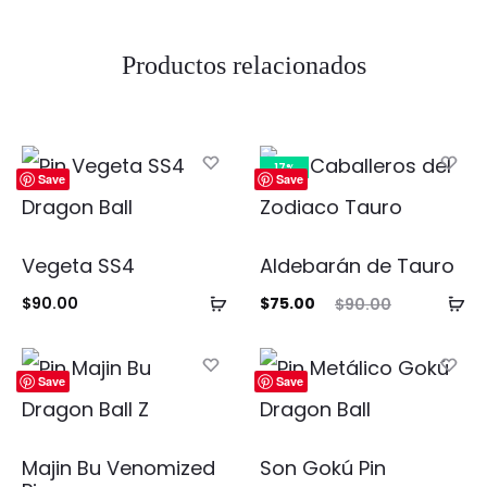
Productos relacionados
17%
Save
Save
Vegeta SS4
Aldebarán de Tauro
Añadir
Añ
El
El
$
90.00
$
75.00
$
90.00
al
al
precio
precio
carrito
ca
actual
original
Save
Save
es:
era:
$75.00.
$90.00.
Majin Bu Venomized
Son Gokú Pin