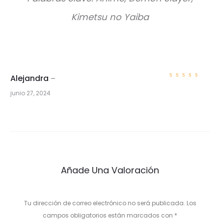
Kimetsu no Yaiba
Alejandra
–
Valorad
o con
5
junio 27, 2024
de 5
1
v
a
l
Añade Una Valoración
o
r
Tu dirección de correo electrónico no será publicada.
Los
a
campos obligatorios están marcados con
*