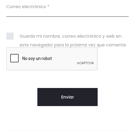
Correo electrónico
*
h
i
k
Guarda mi nombre, correo electrónico y web en
i
este navegador para la próxima vez que comente.
t
a
P
i
n