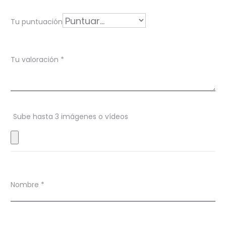
c
i
Tu puntuación
ó
n
Tu valoración
*
e
n
N
Sube hasta 3 imágenes o vídeos
e
z
u
k
Nombre
*
o
C