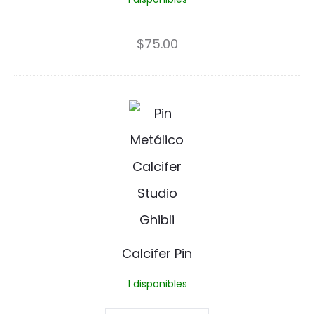
h
i
$
75.00
k
i
C
t
a
a
l
P
c
i
i
n
f
Calcifer Pin
e
1 disponibles
r