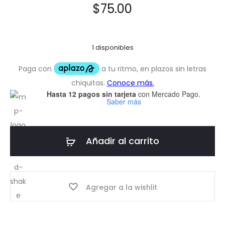
valorac
$
75.00
ión de
un
cliente
1 disponibles
Hasta 12 pagos sin tarjeta
con Mercado Pago.
Saber más
Añadir al carrito
Agregar a la wishlit