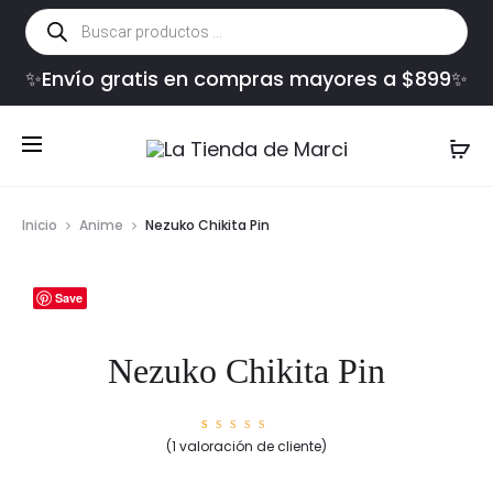
Búsqueda
de
productos
✨Envío gratis en compras mayores a $899✨
Inicio
Anime
Nezuko Chikita Pin
Save
Nezuko Chikita Pin
1
Valorad
(
1
valoración de cliente)
o con
5.00
de
5 en
base a