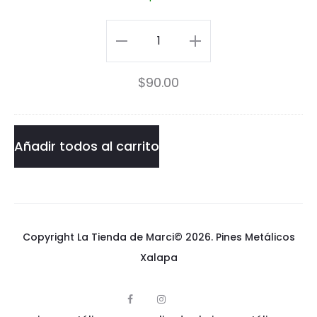
v
a
EVA-
n
01
$
90.00
g
Evangelion
e
Pin
l
cantidad
Añadir todos al carrito
i
o
n
Copyright La Tienda de Marci© 2026.
Pines Metálicos
P
Xalapa
i
n
F
I
p
a
n