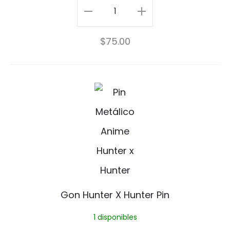
P
Calcifer
i
Pin
$
75.00
n
cantidad
G
o
n
H
u
n
Gon Hunter X Hunter Pin
t
1 disponibles
e