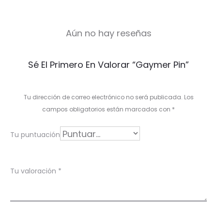
Aún no hay reseñas
V
Sé El Primero En Valorar “Gaymer Pin”
a
l
Tu dirección de correo electrónico no será publicada.
Los
o
campos obligatorios están marcados con
*
r
Tu puntuación
a
c
Tu valoración
*
i
o
n