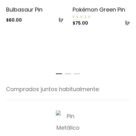
Bulbasaur Pin
Pokémon Green Pin
Añadir
$
60.00
Añ
Valorad
$
75.00
o con
al
5.00
al
de 5
carrito
ca
Comprados juntos habitualmente:
G
a