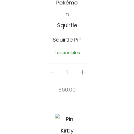
i
r
t
Squirtle Pin
l
1 disponibles
e
P
Squirtle
i
Pin
$
60.00
n
cantidad
K
i