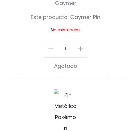
y
m
Este producto:
Gaymer Pin
e
Sin existencias
r
P
Gaymer
i
Pin
Agotado
n
cantidad
P
o
k
é