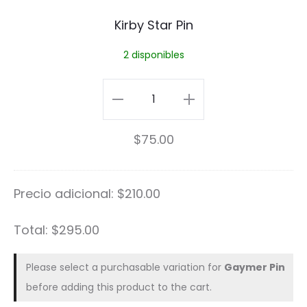
r
Kirby Star Pin
b
2 disponibles
y
S
Kirby
t
Star
$
75.00
a
Pin
r
cantidad
Precio adicional:
$
210.00
P
i
Total:
$
295.00
n
Please select a purchasable variation for
Gaymer Pin
before adding this product to the cart.