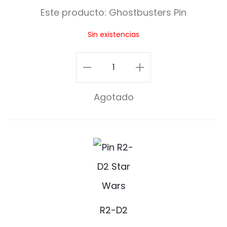
o
Este producto:
Ghostbusters Pin
s
Sin existencias
t
b
Ghostbusters
u
Pin
s
Agotado
cantidad
t
e
R
r
2
s
-
P
D
R2-D2
i
2