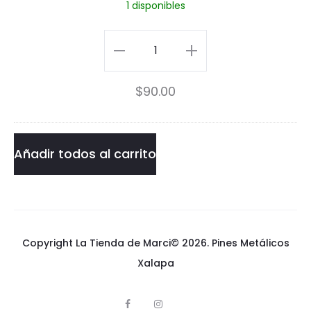
1 disponibles
r
e
o
r
Lord
P
P
Vader
i
$
90.00
i
Pin
n
n
cantidad
Añadir todos al carrito
Copyright La Tienda de Marci© 2026.
Pines Metálicos
Xalapa
F
I