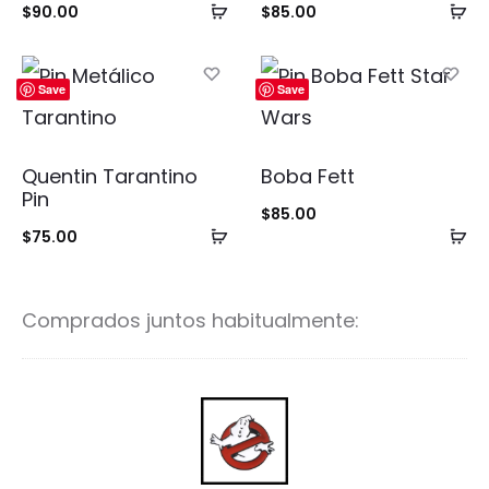
Añadir
Añ
$
90.00
$
85.00
al
al
carrito
ca
Save
Save
Quentin Tarantino
Boba Fett
Pin
$
85.00
Añadir
Añ
$
75.00
al
al
carrito
ca
Comprados juntos habitualmente:
G
h