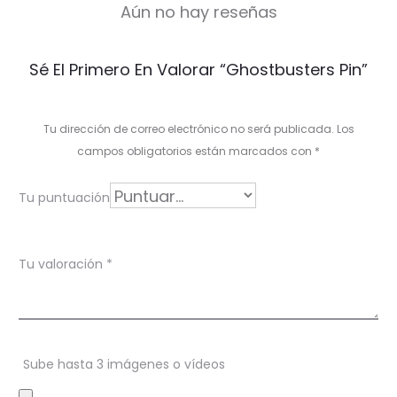
Aún no hay reseñas
V
Sé El Primero En Valorar “Ghostbusters Pin”
a
l
Tu dirección de correo electrónico no será publicada.
Los
o
campos obligatorios están marcados con
*
r
Tu puntuación
a
c
Tu valoración
*
i
o
n
Sube hasta 3 imágenes o vídeos
e