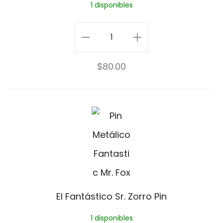
n
1 disponibles
R2-
D2
$
80.00
cantidad
E
l
F
a
n
El Fantástico Sr. Zorro Pin
t
1 disponibles