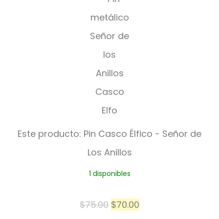
i
n
C
a
s
c
o
Este producto:
Pin Casco Élfico - Señor de
É
Los Anillos
l
1 disponibles
f
i
El
El
$
75.00
$
70.00
c