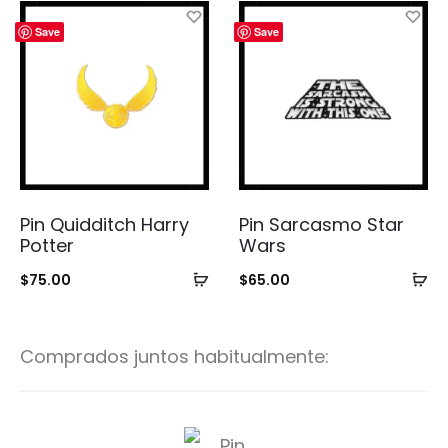
carrito
ca
Save
Save
Pin Quidditch Harry
Pin Sarcasmo Star
Potter
Wars
Añadir
Añ
$
75.00
$
65.00
al
al
carrito
ca
Comprados juntos habitualmente:
P