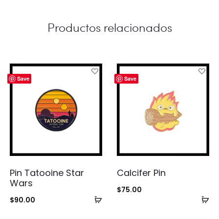
Productos relacionados
Save
Save
Pin Tatooine Star
Calcifer Pin
Wars
$
75.00
Añadir
Añ
$
90.00
al
al