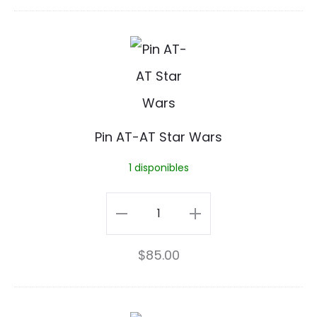
precio
precio
o
original
actual
P
-
era:
es:
i
S
$75.00.
$70.00.
n
e
A
ñ
Pin AT-AT Star Wars
T
o
1 disponibles
-
r
A
Pin
d
T
AT-
e
$
85.00
S
AT
L
t
Star
o
a