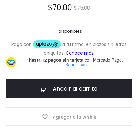
El
El
$
70.00
$
75.00
precio
precio
1 disponibles
actual
original
es:
era:
Hasta 12 pagos sin tarjeta
con Mercado Pago.
$70.00.
$75.00.
Saber más
Añadir al carrito
Agregar a la wishlit