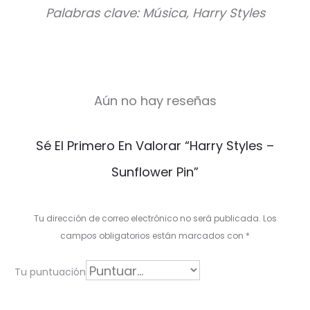
Palabras clave: Música, Harry Styles
Aún no hay reseñas
V
Sé El Primero En Valorar “Harry Styles –
a
Sunflower Pin”
l
o
Tu dirección de correo electrónico no será publicada.
Los
r
campos obligatorios están marcados con
*
a
Tu puntuación
c
i