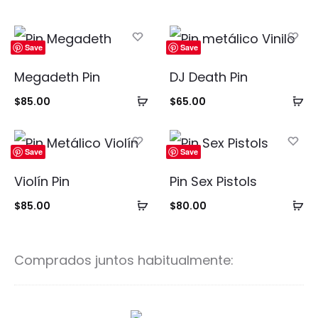
Save
Save
Megadeth Pin
DJ Death Pin
Añadir
Añ
$
85.00
$
65.00
al
al
carrito
ca
Save
Save
Violín Pin
Pin Sex Pistols
Añadir
Añ
$
85.00
$
80.00
al
al
carrito
ca
Comprados juntos habitualmente:
H