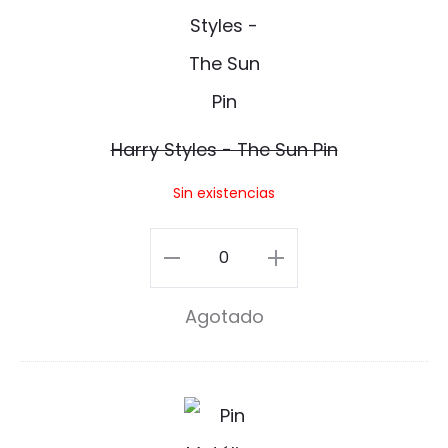
S
cantidad
a
u
r
n
r
f
y
Harry Styles - The Sun Pin
l
S
Sin existencias
o
t
w
y
Harry
e
l
Styles
r
Agotado
e
-
P
s
The
i
-
Sun
H
n
T
Pin
a