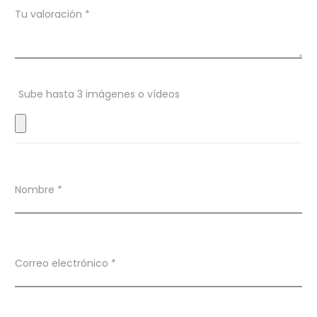
Tu valoración
*
o
n
e
s
Sube hasta 3 imágenes o vídeos
Nombre
*
Correo electrónico
*