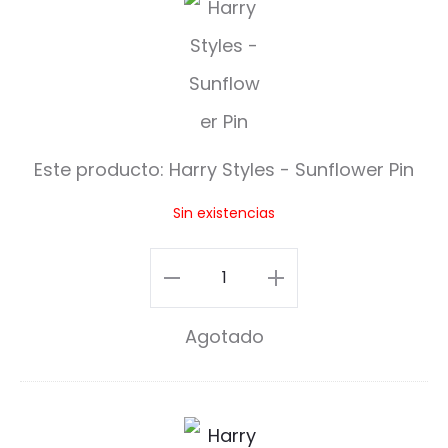
a
r
r
y
Este producto:
Harry Styles - Sunflower Pin
S
Sin existencias
t
y
Harry
l
Styles
Agotado
e
-
s
Sunflower
-
Pin
H