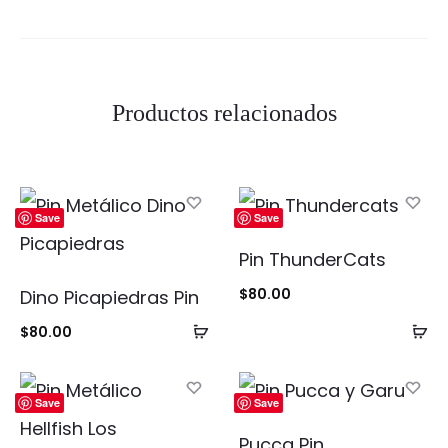
Productos relacionados
Save
Save
Pin ThunderCats
$
80.00
Dino Picapiedras Pin
Añadir
Añ
$
80.00
al
al
carrito
ca
Save
Save
Pucca Pin