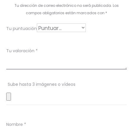
o
Tu dirección de correo electrónico no será publicada.
Los
r
campos obligatorios están marcados con
*
a
Tu puntuación
c
i
Tu valoración
*
o
n
e
s
Sube hasta 3 imágenes o vídeos
Nombre
*