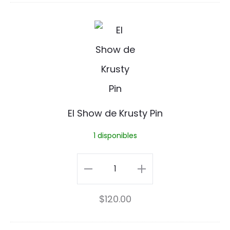
o
cantidad
P
d
E
i
e
l
n
H
S
e
h
l
o
El Show de Krusty Pin
g
w
1 disponibles
a
d
e
El
K
Show
$
120.00
r
de
u
Krusty