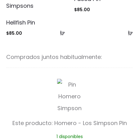
$
85.00
Hellfish Pin
Añadir
Añ
$
85.00
al
al
carrito
ca
Comprados juntos habitualmente:
H
o
m
e
Este producto:
Homero - Los Simpson Pin
r
1 disponibles