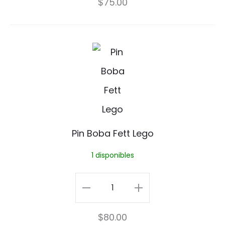
$
75.00
B
-
B
BB8
8
Pin
P
P
cantidad
i
i
n
n
B
o
Pin Boba Fett Lego
b
1 disponibles
a
F
Pin
e
Boba
$
80.00
t
Fett