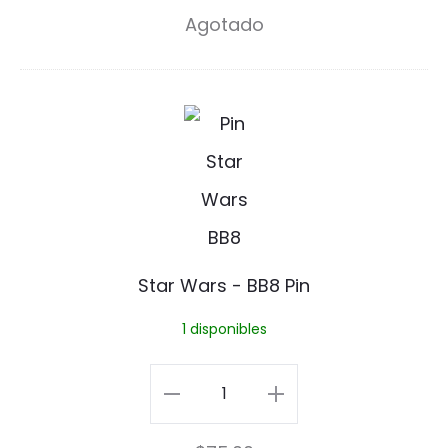
Agotado
e
Pin
l
cantidad
d
S
e
t
P
a
i
r
n
W
Star Wars - BB8 Pin
a
1 disponibles
r
s
Star
-
Wars