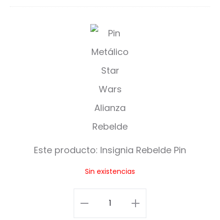
I
n
s
i
g
n
i
Este producto:
Insignia Rebelde Pin
a
Sin existencias
R
e
Insignia
b
Rebelde