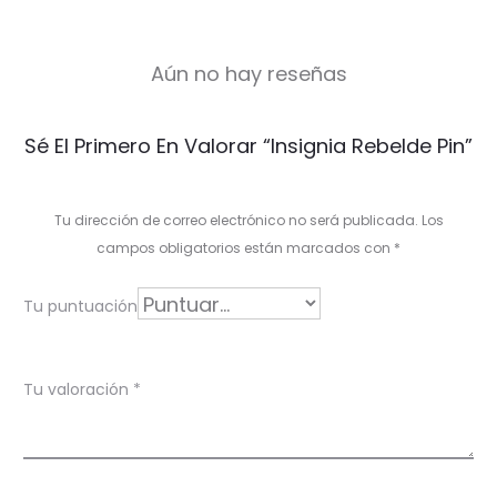
Aún no hay reseñas
V
Sé El Primero En Valorar “Insignia Rebelde Pin”
a
l
Tu dirección de correo electrónico no será publicada.
Los
o
campos obligatorios están marcados con
*
r
Tu puntuación
a
c
Tu valoración
*
i
o
n