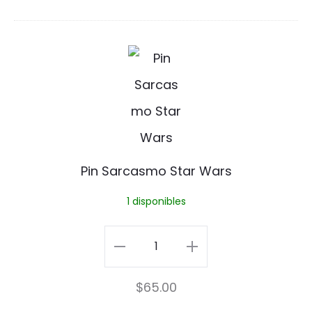
t
Lego
L
cantidad
P
e
i
g
n
o
S
a
Pin Sarcasmo Star Wars
r
1 disponibles
c
a
Pin
s
Sarcasmo
$
65.00
m
Star