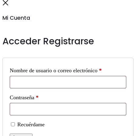
to
Cerrar
top
Mi Cuenta
Acceder
Registrarse
Obligatorio
Nombre de usuario o correo electrónico
*
Obligatorio
Contraseña
*
Recuérdame