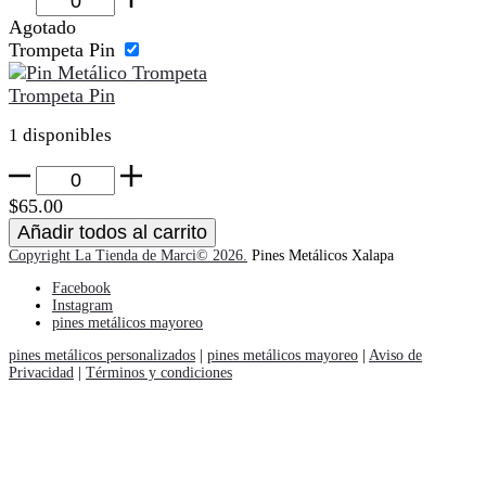
Fabulosos
Agotado
Cadillacs
Trompeta Pin
cantidad
Trompeta Pin
1 disponibles
Trompeta
Pin
$
65.00
cantidad
Añadir todos al carrito
Copyright La Tienda de Marci© 2026.
Pines Metálicos Xalapa
Facebook
Instagram
pines metálicos mayoreo
pines metálicos personalizados
|
pines metálicos mayoreo
|
Aviso de
Privacidad
|
Términos y condiciones