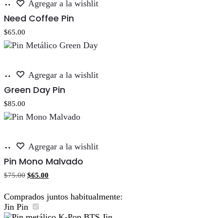
Añadir
Agregar a la wishlit
al
Need Coffee Pin
carrito
$
65.00
Añadir
Agregar a la wishlit
al
Green Day Pin
carrito
$
85.00
Añadir
Agregar a la wishlit
al
Pin Mono Malvado
carrito
El
El
$
75.00
$
65.00
precio
precio
original
actual
Comprados juntos habitualmente:
era:
es:
Jin Pin
$75.00.
$65.00.