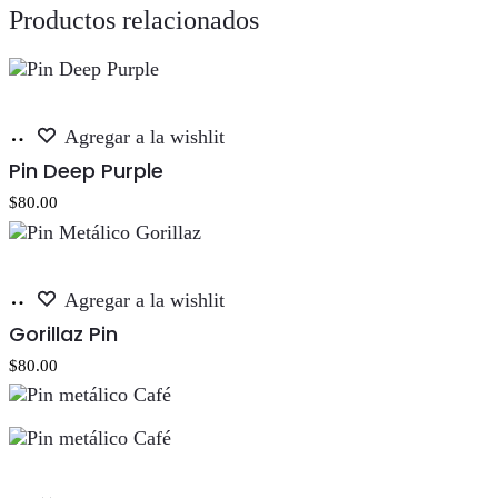
Productos relacionados
Añadir
Agregar a la wishlit
al
Pin Deep Purple
carrito
$
80.00
Añadir
Agregar a la wishlit
al
Gorillaz Pin
carrito
$
80.00