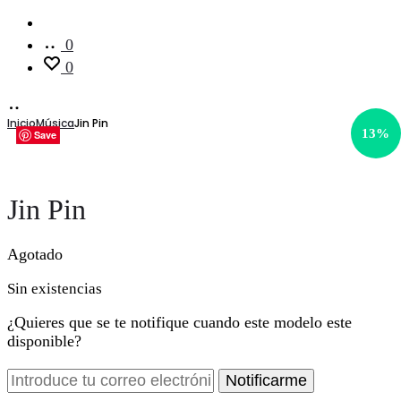
Cuenta
0
0
Inicio
Música
Jin Pin
13%
Save
Save
Save
Save
Save
Save
Jin Pin
Agotado
Sin existencias
¿Quieres que se te notifique cuando este modelo este
disponible?
Notificarme