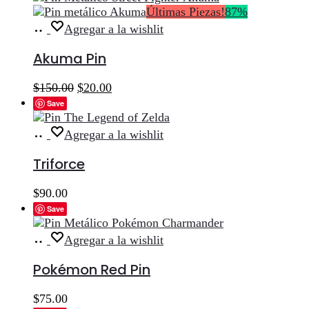
Últimas Piezas!
87%
Añadir
Agregar a la wishlit
al
carrito
Akuma Pin
El
El
$
150.00
$
20.00
precio
precio
Save
original
actual
era:
es:
Añadir
Agregar a la wishlit
$150.00.
$20.00.
al
carrito
Triforce
$
90.00
Save
Añadir
Agregar a la wishlit
al
carrito
Pokémon Red Pin
$
75.00