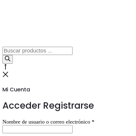
Búsqueda
de
productos
Go
to
Cerrar
top
Mi Cuenta
Acceder
Registrarse
Obligatorio
Nombre de usuario o correo electrónico
*