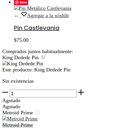
Save
Añadir
Agregar a la wishlit
al
carrito
Pin Castlevania
$
75.00
Comprados juntos habitualmente:
King Dedede Pin
Este producto:
King Dedede Pin
Sin existencias
King
Dedede
Agotado
Pin
Agotado
cantidad
Metroid Prime
Metroid Prime