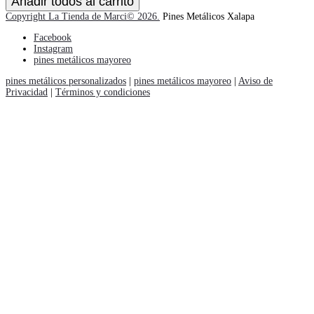
Añadir todos al carrito
cantidad
Copyright La Tienda de Marci© 2026.
Pines Metálicos Xalapa
Facebook
Instagram
pines metálicos mayoreo
pines metálicos personalizados
|
pines metálicos mayoreo
|
Aviso de
Privacidad
|
Términos y condiciones