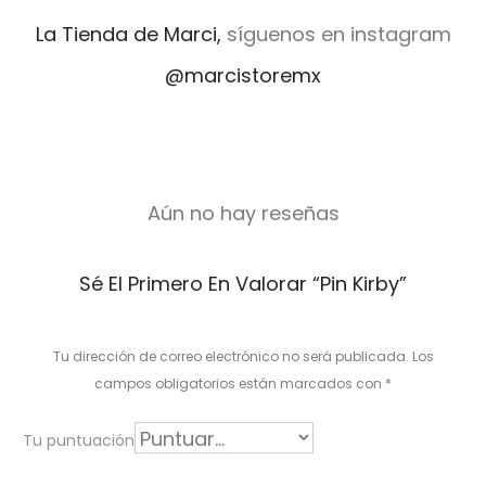
La Tienda de Marci,
síguenos en instagram
@marcistoremx
Aún no hay reseñas
V
Sé El Primero En Valorar “Pin Kirby”
a
l
Tu dirección de correo electrónico no será publicada.
Los
o
campos obligatorios están marcados con
*
r
Tu puntuación
a