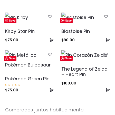
Save
Save
Kirby Star Pin
Blastoise Pin
Añadir
Añ
$
75.00
$
90.00
al
al
carrito
ca
Save
Save
The Legend of Zelda
– Heart Pin
Pokémon Green Pin
$
100.00
Añadir
Añ
Valorad
$
75.00
o con
5.00
al
al
de 5
carrito
ca
Comprados juntos habitualmente: