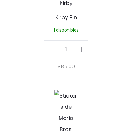
i
r
Kirby Pin
b
1 disponibles
y
P
Kirby
i
Pin
$
85.00
n
cantidad
S
t
i
c