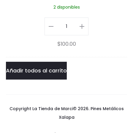
2 disponibles
o
t
B
M
Pocket
r
o
Monster
o
$
100.00
n
Blue
s
s
Pin
t
cantidad
Añadir todos al carrito
e
r
B
Copyright La Tienda de Marci© 2026.
Pines Metálicos
l
Xalapa
u