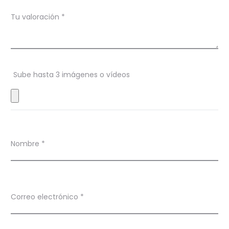
c
Tu valoración
*
i
o
n
Sube hasta 3 imágenes o vídeos
e
s
Nombre
*
Correo electrónico
*