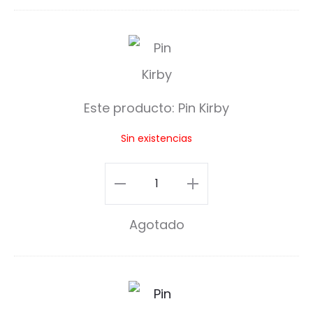
P
i
n
Este producto:
Pin Kirby
K
Sin existencias
i
r
Pin
b
Kirby
Agotado
y
cantidad
K