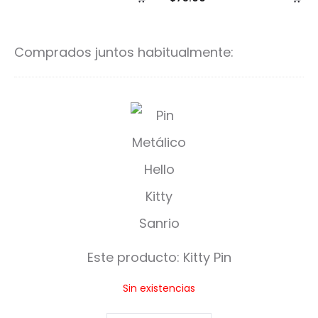
al
al
carrito
ca
Comprados juntos habitualmente:
K
i
t
t
y
P
Este producto:
Kitty Pin
i
Sin existencias
n