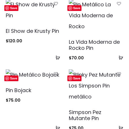
Save
Save
El Show de Krusty Pin
$
120.00
La Vida Moderna de
Rocko Pin
Añadir
Añ
$
70.00
al
al
carrito
ca
Save
Save
Pin Bojack
$
75.00
Simpson Pez
Mutante Pin
Añadir
Añ
$
75.00