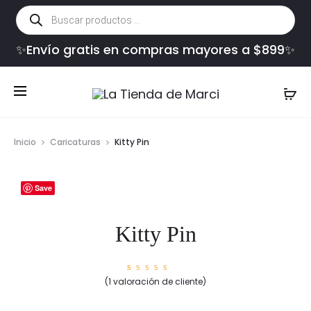
Búsqueda
de
productos
✨Envío gratis en compras mayores a $899✨
Inicio
Caricaturas
Kitty Pin
Save
Kitty Pin
1
Valorad
(
1
valoración de cliente)
o con
5.00
de
5 en
base a