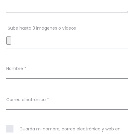
e
n
K
Sube hasta 3 imágenes o vídeos
i
t
t
y
Nombre
*
P
i
Correo electrónico
*
n
Guarda mi nombre, correo electrónico y web en