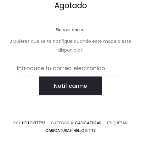
valorac
Agotado
ión de
un
cliente
Sin existencias
¿Quieres que se te notifique cuando este modelo este
disponible?
Notificarme
SKU:
HELLOKITTY3
CATEGORÍA:
CARICATURAS
ETIQUETAS:
CARICATURAS
,
HELLO KITTY