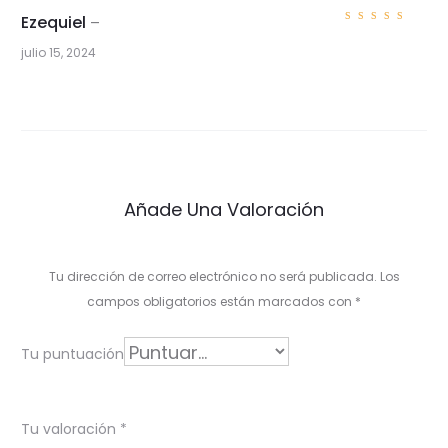
Ezequiel
–
Valorad
o con
5
julio 15, 2024
de 5
1
v
a
l
Añade Una Valoración
o
r
Tu dirección de correo electrónico no será publicada.
Los
a
campos obligatorios están marcados con
*
c
i
Tu puntuación
ó
n
Tu valoración
*