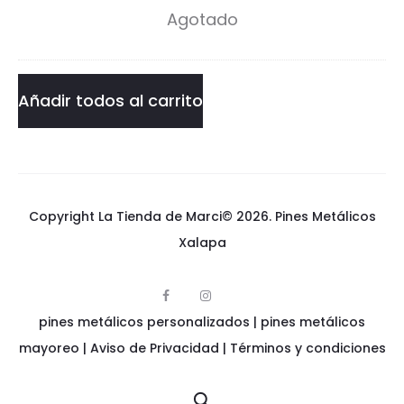
Agotado
P
Pin
i
cantidad
n
Añadir todos al carrito
Copyright La Tienda de Marci© 2026.
Pines Metálicos
Xalapa
F
I
p
a
n
pines metálicos personalizados
i
|
pines metálicos
c
s
n
e
t
e
mayoreo
|
Aviso de Privacidad
|
Términos y condiciones
b
a
s
o
g
m
o
r
e
k
a
t
m