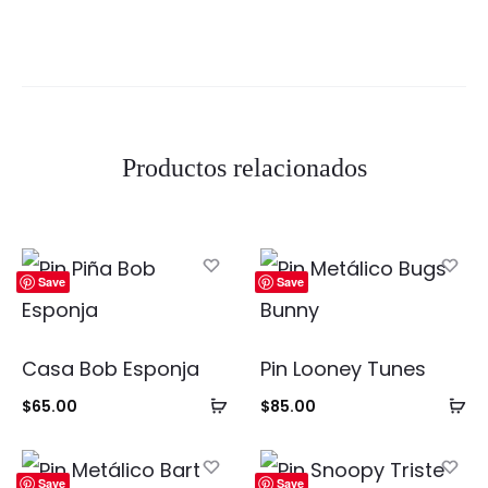
Productos relacionados
Save
Save
Casa Bob Esponja
Pin Looney Tunes
Añadir
Añ
$
65.00
$
85.00
al
al
carrito
ca
Save
Save