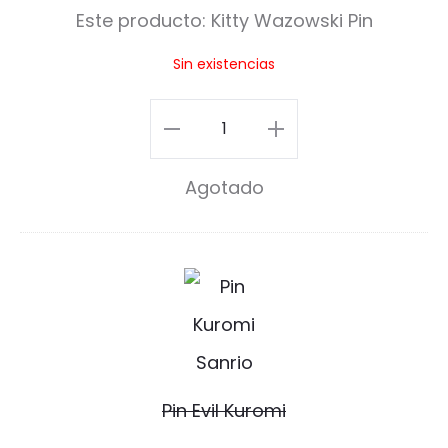
y
Este producto:
Kitty Wazowski Pin
W
Sin existencias
a
z
Kitty
o
Wazowski
Agotado
w
Pin
s
cantidad
k
P
i
i
P
n
i
E
Pin Evil Kuromi
n
v