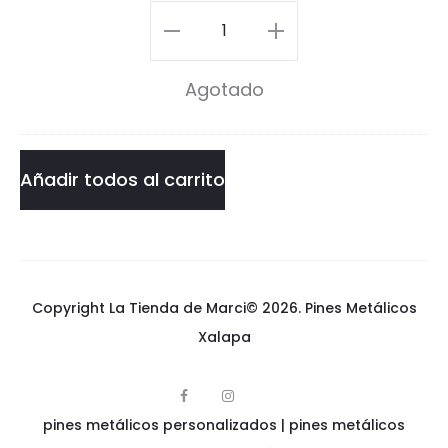
i
Pin
S
Kuromi
Agotado
p
Sports
o
cantidad
r
Añadir todos al carrito
t
s
Copyright La Tienda de Marci© 2026.
Pines Metálicos
Xalapa
F
I
p
a
n
pines metálicos personalizados
i
|
pines metálicos
c
s
n
e
t