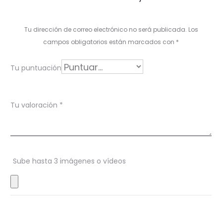
a
l
Tu dirección de correo electrónico no será publicada.
Los
o
campos obligatorios están marcados con
*
r
Tu puntuación
a
c
Tu valoración
*
i
o
n
Sube hasta 3 imágenes o vídeos
e
s