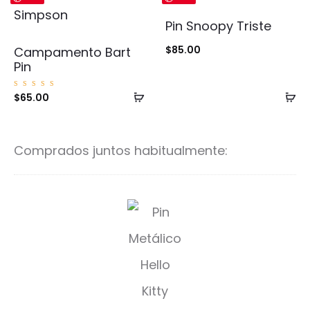
Pin Snoopy Triste
$
85.00
Campamento Bart
Pin
Añadir
Añ
Valorad
$
65.00
o con
5.00
al
al
de 5
carrito
ca
Comprados juntos habitualmente:
K
i
t
t