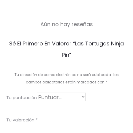
Aún no hay reseñas
V
Sé El Primero En Valorar “Las Tortugas Ninja
a
Pin”
l
o
Tu dirección de correo electrónico no será publicada.
Los
r
campos obligatorios están marcados con
*
a
Tu puntuación
c
i
Tu valoración
*
o