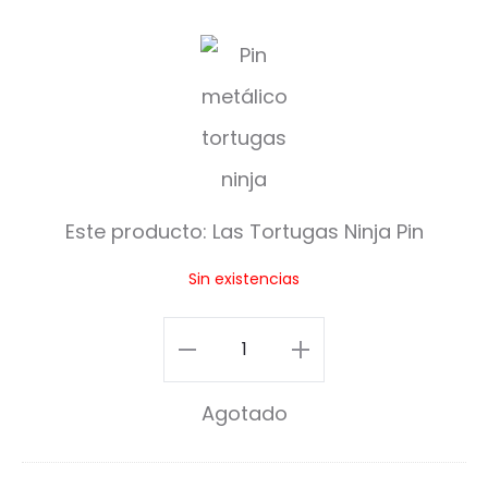
L
a
s
T
o
Este producto:
Las Tortugas Ninja Pin
r
Sin existencias
t
u
Las
g
Tortugas
Agotado
a
Ninja
s
Pin