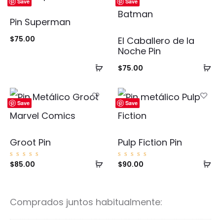
Save
Save
Pin Superman
$
75.00
El Caballero de la
Noche Pin
Añadir
Añ
$
75.00
al
al
carrito
ca
Save
Save
Groot Pin
Pulp Fiction Pin
Añadir
Añ
Valorad
Valorad
$
85.00
$
90.00
o con
o con
5.00
5.00
al
al
de 5
de 5
carrito
ca
Comprados juntos habitualmente: