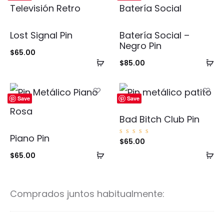
Lost Signal Pin
Batería Social –
Negro Pin
$
65.00
Añadir
Añ
$
85.00
al
al
carrito
ca
Save
Save
Bad Bitch Club Pin
Piano Pin
Valorad
$
65.00
o con
5.00
Añadir
Añ
$
65.00
de 5
al
al
carrito
ca
Comprados juntos habitualmente: