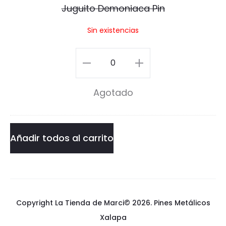
Juguito Demoniaca Pin
i
t
Sin existencias
o
o
E
D
Juguito
x
e
Demoniaca
t
Agotado
m
Pin
e
o
cantidad
r
n
Añadir todos al carrito
i
i
o
a
r
c
Copyright La Tienda de Marci© 2026.
P
Pines Metálicos
a
Xalapa
i