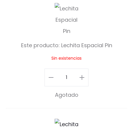
L
e
c
h
Este producto:
Lechita Espacial Pin
i
Sin existencias
t
a
Lechita
E
Espacial
Agotado
s
Pin
p
cantidad
a
L
c
e