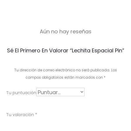
Aún no hay reseñas
V
Sé El Primero En Valorar “Lechita Espacial Pin”
a
l
Tu dirección de correo electrónico no será publicada.
Los
o
campos obligatorios están marcados con
*
r
Tu puntuación
a
c
Tu valoración
*
i
o