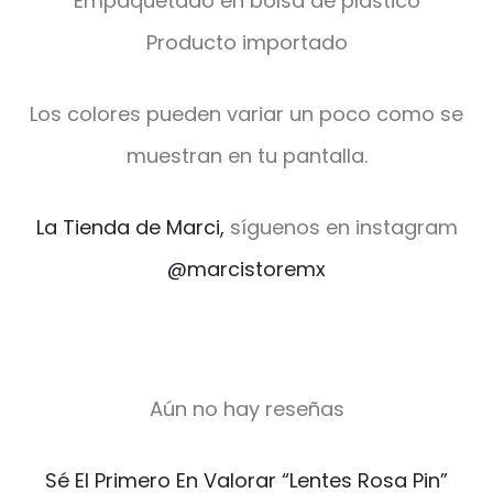
Empaquetado en bolsa de plástico
Producto importado
Los colores pueden variar un poco como se
muestran en tu pantalla.
La Tienda de Marci,
síguenos en instagram
@marcistoremx
Aún no hay reseñas
V
Sé El Primero En Valorar “Lentes Rosa Pin”