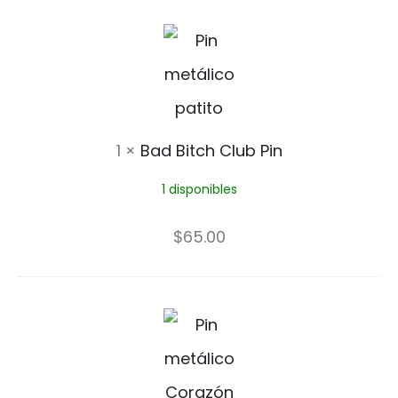
o
B
s
a
a
d
P
B
1
×
Bad Bitch Club Pin
i
i
n
1 disponibles
t
c
$
65.00
h
C
D
l
e
u
a