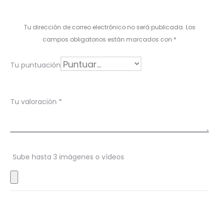
a
l
Tu dirección de correo electrónico no será publicada.
Los
o
campos obligatorios están marcados con
*
r
Tu puntuación
a
c
Tu valoración
*
i
o
n
Sube hasta 3 imágenes o vídeos
e
s