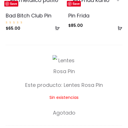
Save
Save
Bad Bitch Club Pin
Pin Frida
$
85.00
Añadir
Añ
Valorad
$
65.00
o con
5.00
al
al
de 5
carrito
ca
L
e
n
Este producto:
Lentes Rosa Pin
t
Sin existencias
e
s
Agotado
R