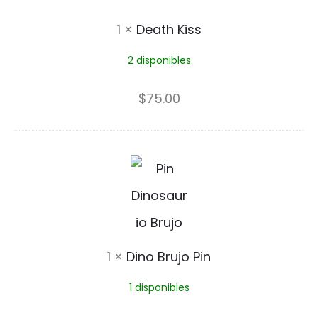
b
t
1
×
Death Kiss
P
h
i
2 disponibles
K
n
i
$
75.00
s
s
D
i
n
o
1
×
Dino Brujo Pin
B
1 disponibles
r