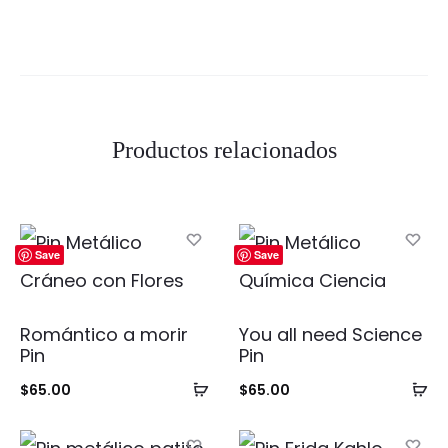
Productos relacionados
Save
Save
Romántico a morir
You all need Science
Pin
Pin
Añadir
Añ
$
65.00
$
65.00
al
al
carrito
ca