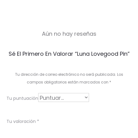
Aún no hay reseñas
V
Sé El Primero En Valorar “Luna Lovegood Pin”
a
l
Tu dirección de correo electrónico no será publicada.
Los
o
campos obligatorios están marcados con
*
r
Tu puntuación
a
c
Tu valoración
*
i
o