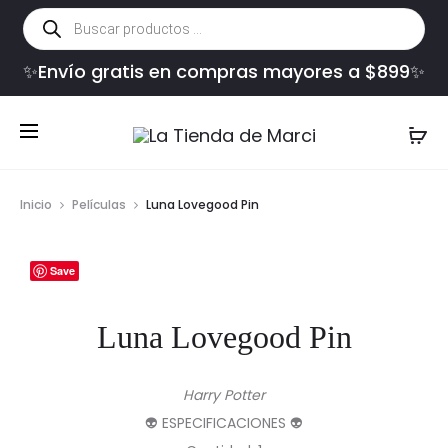
Búsqueda
de
productos
✨Envío gratis en compras mayores a $899✨
Inicio
Películas
Luna Lovegood Pin
Save
Luna Lovegood Pin
Harry Potter
👽 ESPECIFICACIONES 👽