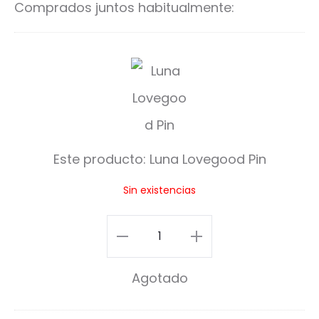
Comprados juntos habitualmente:
L
u
n
a
Este producto:
Luna Lovegood Pin
L
Sin existencias
o
v
Luna
e
Lovegood
Agotado
g
Pin
o
cantidad