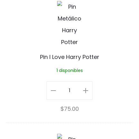
I
cantidad
P
I
i
I
n
I
L
Pin I Love Harry Potter
o
1 disponibles
v
e
Pin
H
I
$
75.00
a
Love
r
Harry
r
Potter
M