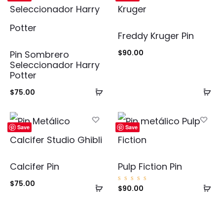
Freddy Kruger Pin
$
90.00
Pin Sombrero
Seleccionador Harry
Potter
Añadir
Añ
$
75.00
al
al
carrito
ca
Save
Save
Calcifer Pin
Pulp Fiction Pin
$
75.00
Añadir
Añ
Valorad
$
90.00
o con
5.00
al
al
de 5
carrito
ca