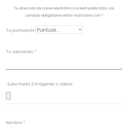
l
Tu dirección de correo electrónico no será publicada.
Los
o
campos obligatorios están marcados con
*
r
Tu puntuación
a
c
Tu valoración
*
i
o
n
Sube hasta 3 imágenes o vídeos
e
s
Nombre
*