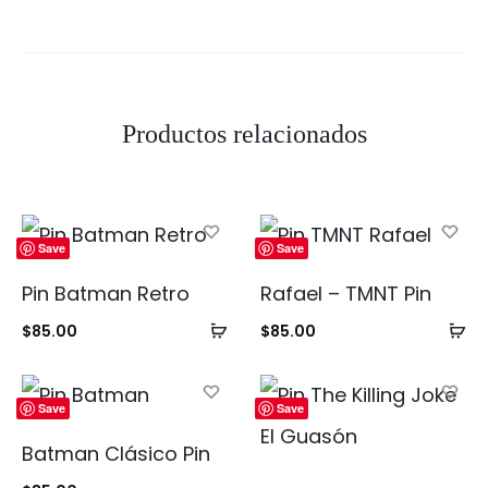
Productos relacionados
Save
Save
Pin Batman Retro
Rafael – TMNT Pin
Añadir
Añ
$
85.00
$
85.00
al
al
carrito
ca
Save
Save
Batman Clásico Pin