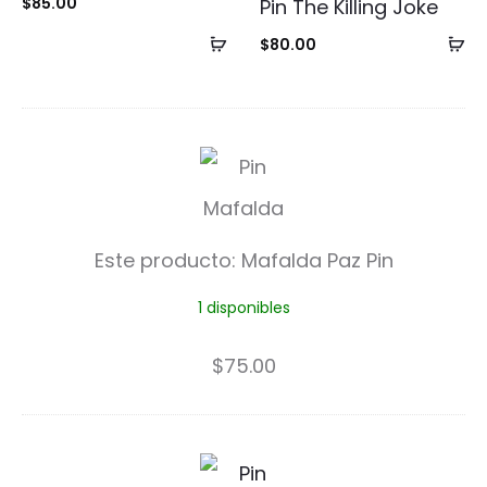
$
85.00
Pin The Killing Joke
Añadir
Añ
$
80.00
al
al
carrito
ca
M
a
f
Este producto:
Mafalda Paz Pin
a
1 disponibles
l
d
$
75.00
a
P
B
a