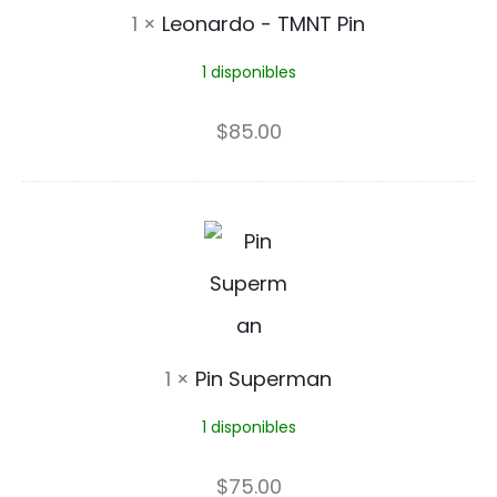
a
1
×
Leonardo - TMNT Pin
r
1 disponibles
d
o
$
85.00
-
T
P
M
i
N
n
T
S
1
×
Pin Superman
P
u
i
1 disponibles
p
n
e
$
75.00