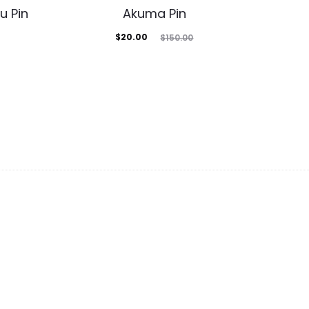
u Pin
Akuma Pin
El
El
$
20.00
$
150.00
precio
precio
actual
original
es:
era:
$20.00.
$150.00.