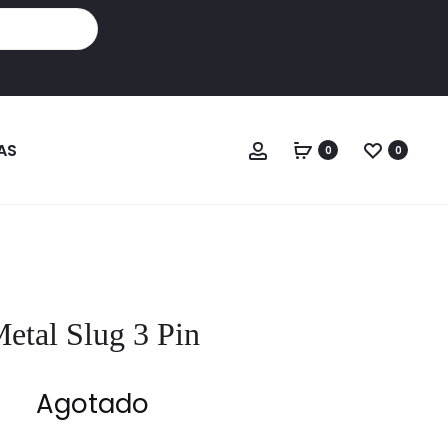
Cuenta
AS
0
0
etal Slug 3 Pin
Agotado