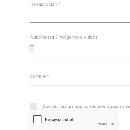
c
Tu valoración
*
i
o
n
Sube hasta 3 imágenes o vídeos
e
s
Nombre
*
Guarda mi nombre, correo electrónico y w