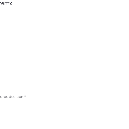
remx
 marcados con
*