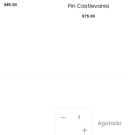
$
85.00
Pin Castlevania
$
75.00
Metal
Agotado
Slug