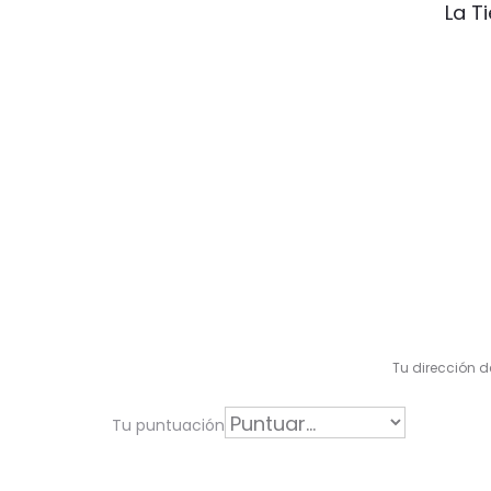
La T
V
a
l
Tu dirección d
o
r
Tu puntuación
a