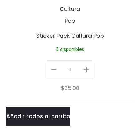
n
cantidad
i
F
c
i
k
Sticker Pack Cultura Pop
r
e
5 disponibles
e
r
P
P
Sticker
i
a
Pack
n
$
35.00
c
Cultura
k
Pop
C
cantidad
Añadir todos al carrito
u
l