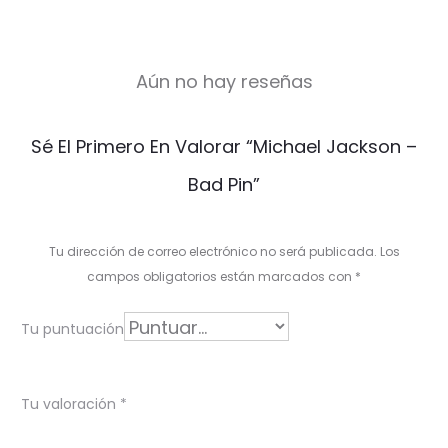
Aún no hay reseñas
V
Sé El Primero En Valorar “Michael Jackson –
a
Bad Pin”
l
o
Tu dirección de correo electrónico no será publicada.
Los
r
campos obligatorios están marcados con
*
a
Tu puntuación
c
i
Tu valoración
*
o