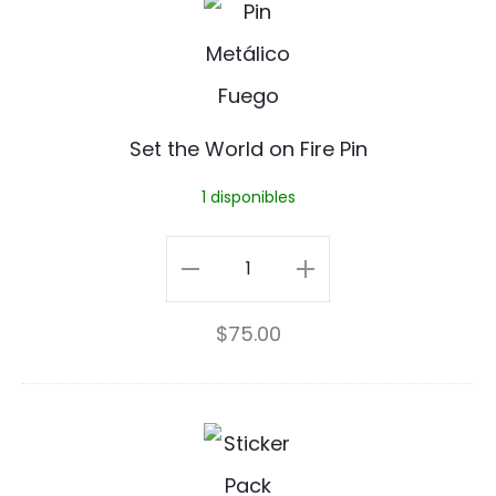
S
i
e
n
t
t
Set the World on Fire Pin
h
1 disponibles
e
W
Set
o
the
$
75.00
r
World
l
on
d
Fire
S
o
Pin
t