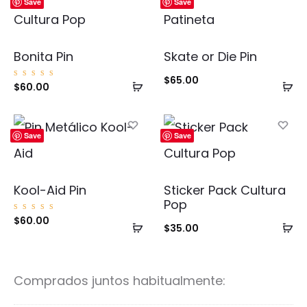
Save
Save
Bonita Pin
Skate or Die Pin
$
65.00
Añadir
Añ
Valorad
$
60.00
o con
5.00
al
al
de 5
carrito
ca
Save
Save
Kool-Aid Pin
Sticker Pack Cultura
Pop
Valorad
$
60.00
Añadir
Añ
o con
$
35.00
5.00
de 5
al
al
carrito
ca
Comprados juntos habitualmente: