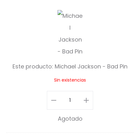
M
i
c
h
a
Este producto:
Michael Jackson - Bad Pin
e
Sin existencias
l
J
Michael
a
Jackson
Agotado
c
-
k
Bad