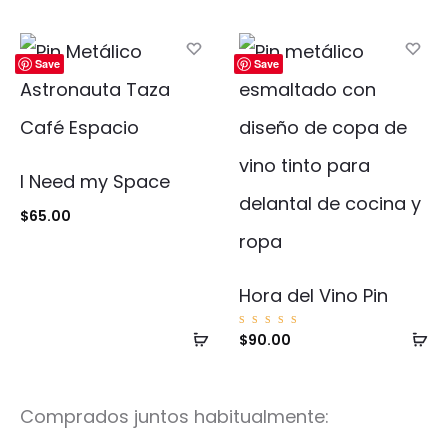
al
al
carrito
ca
Save
Save
I Need my Space
$
65.00
Hora del Vino Pin
Añadir
Añ
Valorad
$
90.00
o con
5.00
al
al
de 5
carrito
ca
Comprados juntos habitualmente: