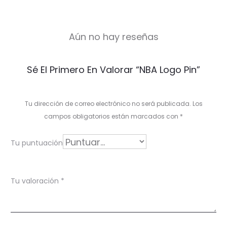
Aún no hay reseñas
V
Sé El Primero En Valorar “NBA Logo Pin”
a
l
Tu dirección de correo electrónico no será publicada.
Los
o
campos obligatorios están marcados con
*
r
Tu puntuación
a
c
Tu valoración
*
i
o
n