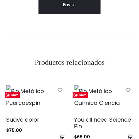
Productos relacionados
Save
Save
Suave dolor
You all need Science
Pin
$
75.00
Añadir
Añ
$
65.00