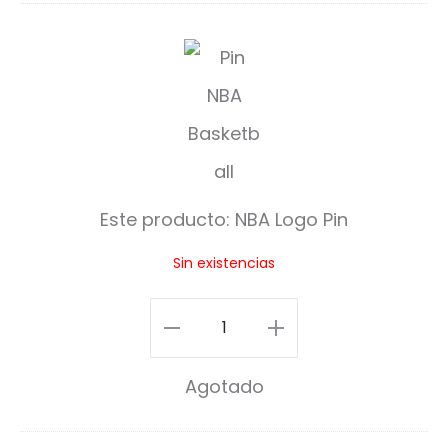
N
B
A
L
o
Este producto:
NBA Logo Pin
g
Sin existencias
o
P
NBA
i
Logo
Agotado
n
Pin
cantidad