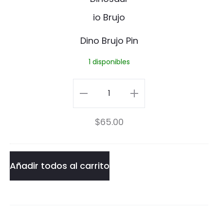
m
n
b
o
Dino Brujo Pin
a
B
1 disponibles
P
r
i
u
Dino
n
j
Brujo
$
65.00
o
Pin
P
cantidad
i
Añadir todos al carrito
n