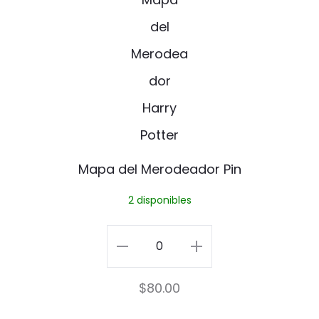
p
a
d
e
l
M
Mapa del Merodeador Pin
e
2 disponibles
r
o
Mapa
d
del
$
80.00
e
Merodeador
a