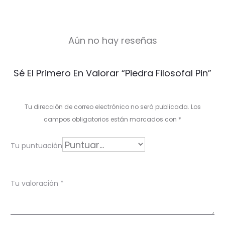
Aún no hay reseñas
V
Sé El Primero En Valorar “Piedra Filosofal Pin”
a
l
Tu dirección de correo electrónico no será publicada.
Los
o
campos obligatorios están marcados con
*
r
Tu puntuación
a
c
Tu valoración
*
i
o