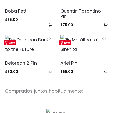
Boba Fett
Quentin Tarantino
Pin
$
85.00
Añadir
Añ
$
75.00
al
al
carrito
ca
Save
Save
Delorean 2 Pin
Ariel Pin
Añadir
Añ
$
80.00
$
65.00
al
al
carrito
ca
Comprados juntos habitualmente:
P