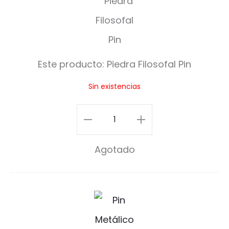
i
e
d
Este producto:
Piedra Filosofal Pin
r
Sin existencias
a
F
Piedra
i
Filosofal
Agotado
l
Pin
o
cantidad
s
E
o
l
f