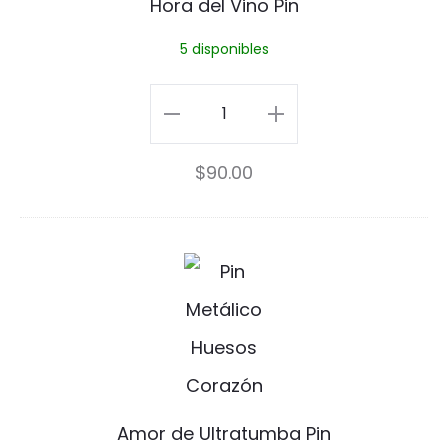
Hora del Vino Pin
5 disponibles
Hora
del
$
90.00
Vino
Pin
cantidad
A
m
o
r
d
Amor de Ultratumba Pin