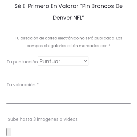
V
Sé El Primero En Valorar “Pin Broncos De
a
Denver NFL”
l
o
Tu dirección de correo electrónico no será publicada.
Los
r
campos obligatorios están marcados con
*
a
Tu puntuación
c
i
Tu valoración
*
o
n
e
s
Sube hasta 3 imágenes o vídeos