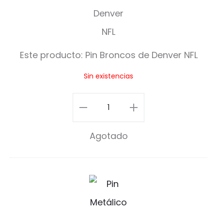
B
r
o
Este producto:
Pin Broncos de Denver NFL
n
Sin existencias
c
o
Pin
s
Broncos
Agotado
d
de
e
Denver
D
NFL
R
e
cantidad
o
n
m