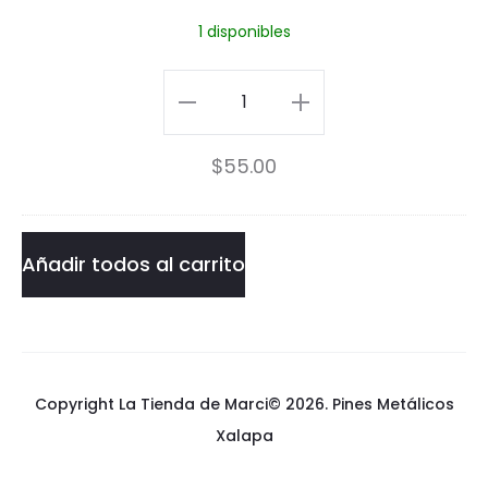
e
1 disponibles
U
l
Amor
t
de
$
55.00
r
Ultratumba
a
Pin
t
cantidad
Añadir todos al carrito
u
m
b
Copyright La Tienda de Marci© 2026.
Pines Metálicos
a
Xalapa
P