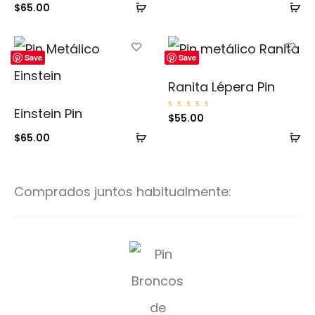
Añadir
Añ
$
65.00
al
al
carrito
ca
Save
Save
Ranita Lépera Pin
Einstein Pin
Valorad
$
55.00
o con
5.00
Añadir
Añ
$
65.00
de 5
al
al
carrito
ca
Comprados juntos habitualmente:
P
i
n