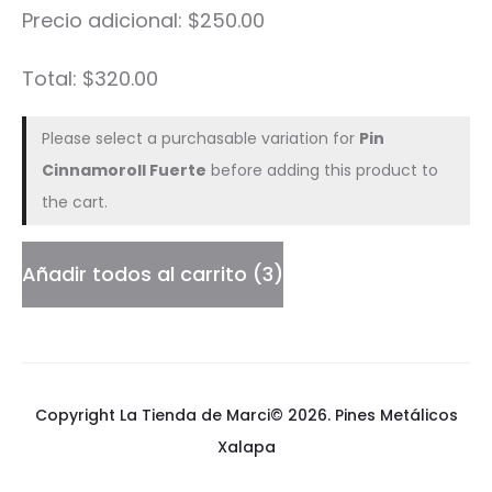
Precio adicional:
$
250.00
C
a
Total:
$
320.00
t
Please select a purchasable variation for
Pin
s
Cinnamoroll Fuerte
before adding this product to
the cart.
Añadir todos al carrito
3
Copyright La Tienda de Marci© 2026.
Pines Metálicos
Xalapa