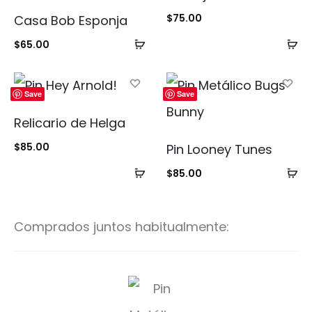
$
75.00
Casa Bob Esponja
Añadir
Añ
$
65.00
al
al
carrito
ca
Save
Save
Relicario de Helga
$
85.00
Pin Looney Tunes
Añadir
Añ
$
85.00
al
al
carrito
ca
Comprados juntos habitualmente:
P
i