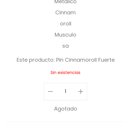
n
C
i
n
n
Este producto:
Pin Cinnamoroll Fuerte
a
Sin existencias
m
o
Pin
r
Cinnamoroll
Agotado
o
Fuerte
l
cantidad