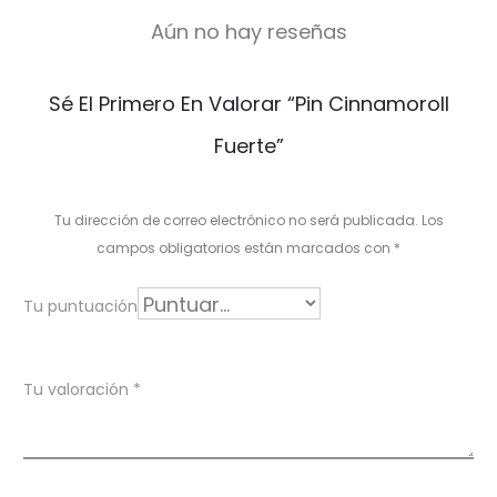
Aún no hay reseñas
V
Sé El Primero En Valorar “Pin Cinnamoroll
a
Fuerte”
l
o
Tu dirección de correo electrónico no será publicada.
Los
r
campos obligatorios están marcados con
*
a
Tu puntuación
c
i
Tu valoración
*
o
n
e