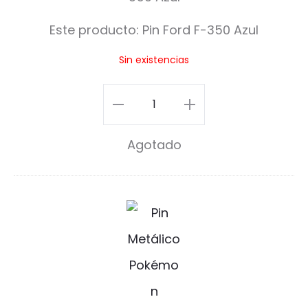
F
Este producto:
Pin Ford F-350 Azul
o
Sin existencias
r
d
Pin
F
Ford
Agotado
-
F-
3
350
5
Azul
B
0
cantidad
u
A
l
z
b
u