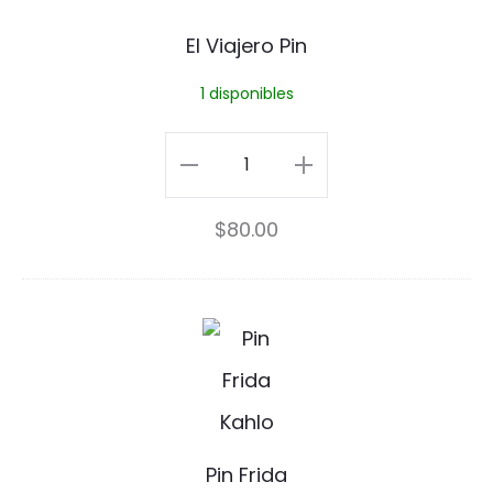
i
El Viajero Pin
a
1 disponibles
j
e
El
r
Viajero
$
80.00
o
Pin
P
cantidad
i
P
n
i
n
F
Pin Frida