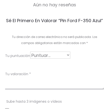
Aún no hay reseñas
V
Sé El Primero En Valorar “Pin Ford F-350 Azul”
a
l
Tu dirección de correo electrónico no será publicada.
Los
o
campos obligatorios están marcados con
*
r
Tu puntuación
a
c
Tu valoración
*
i
o
n
Sube hasta 3 imágenes o vídeos
e