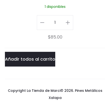
r
1 disponibles
i
d
Pin
a
Frida
$
85.00
cantidad
Añadir todos al carrito
Copyright La Tienda de Marci© 2026.
Pines Metálicos
Xalapa