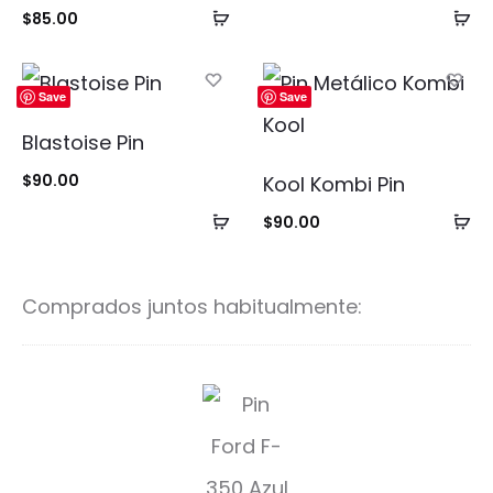
Añadir
Añ
$
85.00
al
al
carrito
ca
Save
Save
Blastoise Pin
$
90.00
Kool Kombi Pin
Añadir
Añ
$
90.00
al
al
carrito
ca
Comprados juntos habitualmente:
P
i
n