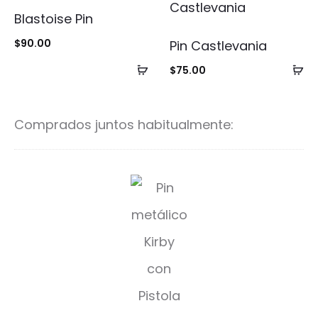
Blastoise Pin
$
90.00
Pin Castlevania
Añadir
Añ
$
75.00
al
al
carrito
ca
Comprados juntos habitualmente:
P
i
n
K
i
r