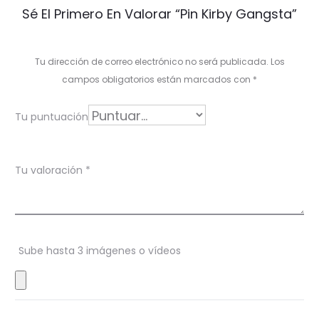
V
Sé El Primero En Valorar “Pin Kirby Gangsta”
a
l
Tu dirección de correo electrónico no será publicada.
Los
o
campos obligatorios están marcados con
*
r
Tu puntuación
a
c
Tu valoración
*
i
o
n
Sube hasta 3 imágenes o vídeos
e
s