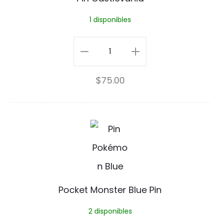
s
1 disponibles
t
l
Pin
e
Castlevania
$
75.00
v
cantidad
a
n
P
i
o
a
c
k
Pocket Monster Blue Pin
e
2 disponibles
t