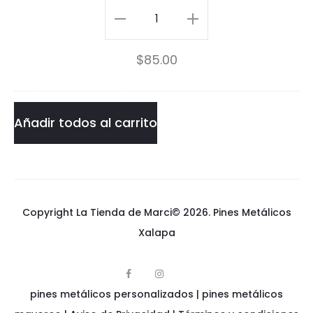
P
o
Nintendo
i
6
64
n
$
85.00
4
Pin
P
cantidad
i
Añadir todos al carrito
n
Copyright La Tienda de Marci© 2026.
Pines Metálicos
Xalapa
F
I
p
a
n
pines metálicos personalizados
i
|
pines metálicos
c
s
n
e
t
e