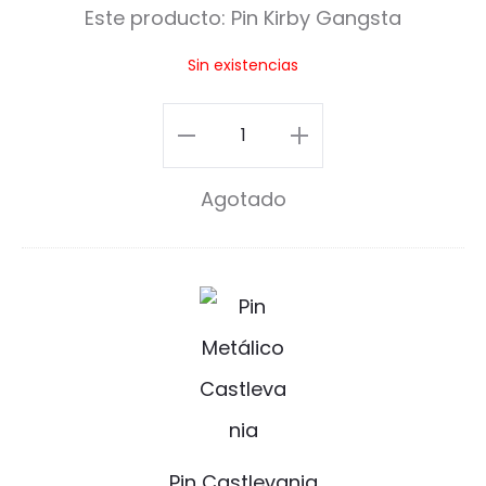
Este producto:
Pin Kirby Gangsta
b
Sin existencias
y
G
Pin
a
Kirby
Agotado
n
Gangsta
g
cantidad
s
P
t
i
a
n
C
a
Pin Castlevania