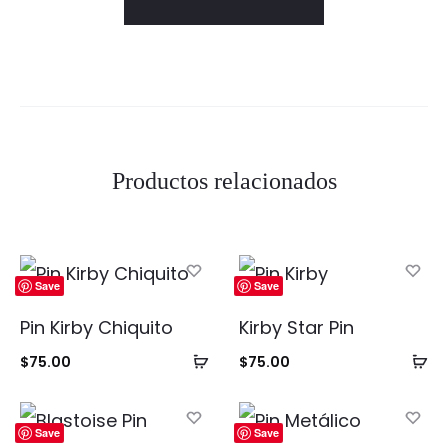
Productos relacionados
Save
Save
Pin Kirby Chiquito
Kirby Star Pin
Añadir
Añ
$
75.00
$
75.00
al
al
carrito
ca
Save
Save