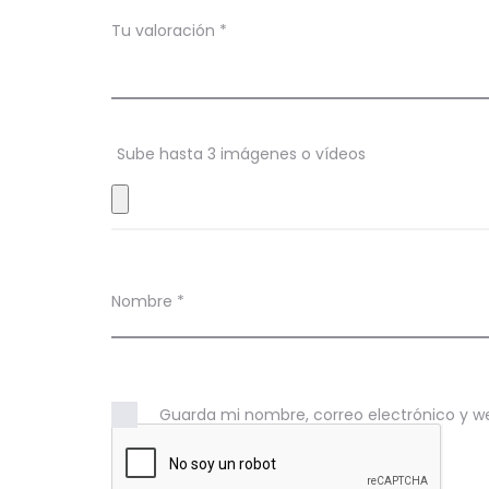
c
Tu valoración
*
i
o
n
Sube hasta 3 imágenes o vídeos
e
s
Nombre
*
Guarda mi nombre, correo electrónico y w