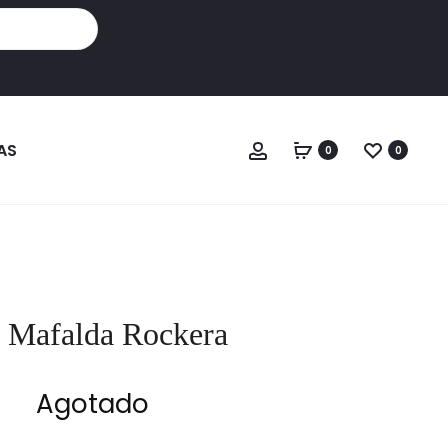
Cuenta
AS
0
0
 Mafalda Rockera
Agotado