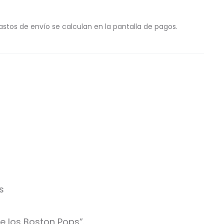
astos de envío se calculan en la pantalla de pagos.
s
de los Boston Pops”.