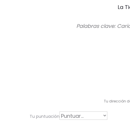
La T
Palabras clave: Cari
V
a
l
Tu dirección d
o
r
Tu puntuación
a