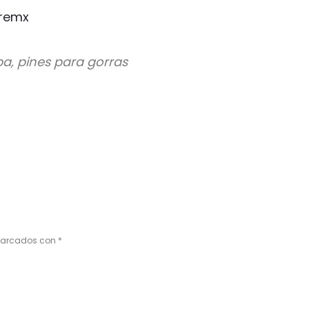
remx
pa, pines para gorras
 marcados con
*