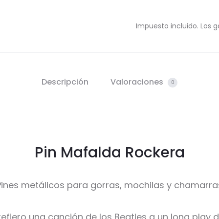
Impuesto incluido. Los g
Descripción
Valoraciones
0
Pin Mafalda Rockera
Pines metálicos para gorras, mochilas y chamarra
 prefiero una canción de los Beatles a un long play 