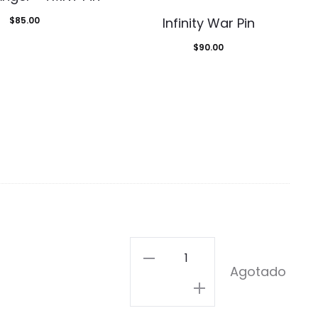
$
85.00
Infinity War Pin
$
90.00
Pin
Agotado
Mafalda
Rockera