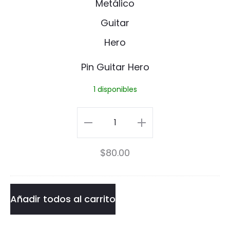
i
n
l
G
s
u
Pin Guitar Hero
i
1 disponibles
t
a
Pin
r
Guitar
$
80.00
H
Hero
e
cantidad
r
Añadir todos al carrito
o