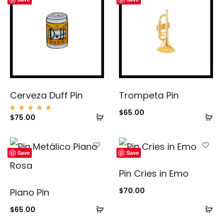
Cerveza Duff Pin
Trompeta Pin
$
65.00
Añadir
Añ
Valorad
$
75.00
o con
5.00
al
al
de 5
carrito
ca
Save
Save
Pin Cries in Emo
$
70.00
Piano Pin
Añadir
Añ
$
65.00