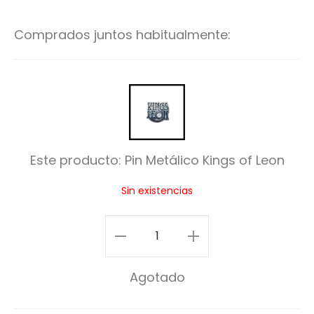
al
al
carrito
ca
Comprados juntos habitualmente:
P
i
n
Este producto:
Pin Metálico Kings of Leon
M
Sin existencias
e
t
Pin
á
Metálico
l
Agotado
Kings
i
of