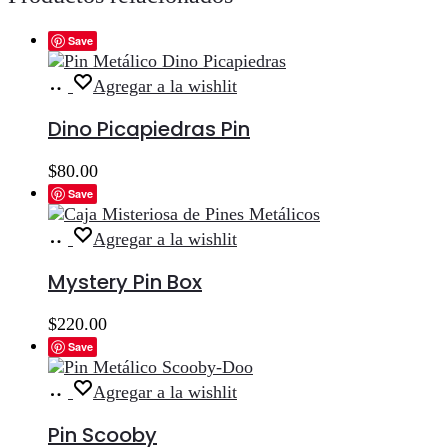
Save
Añadir
Agregar a la wishlit
al
carrito
Dino Picapiedras Pin
$
80.00
Save
Añadir
Agregar a la wishlit
al
carrito
Mystery Pin Box
$
220.00
Save
Añadir
Agregar a la wishlit
al
carrito
Pin Scooby