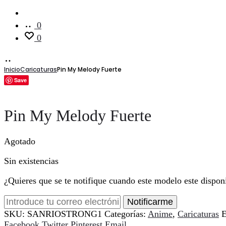
Cuenta
0
0
Inicio
Caricaturas
Pin My Melody Fuerte
Save
Pin My Melody Fuerte
Agotado
Sin existencias
¿Quieres que se te notifique cuando este modelo este dispon
Notificarme
SKU:
SANRIOSTRONG1
Categorías:
Anime
,
Caricaturas
E
Compartir
Facebook
Twitter
Pinterest
Email