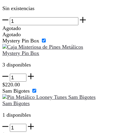
Sin existencias
Pin
My
Agotado
Melody
Agotado
Fuerte
Mystery Pin Box
cantidad
Mystery Pin Box
3 disponibles
Mystery
Pin
$
220.00
Box
Sam Bigotes
cantidad
Sam Bigotes
1 disponibles
Sam
Bigotes