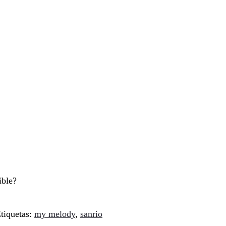
ible?
tiquetas:
my melody
,
sanrio