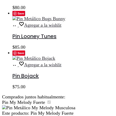
$
80.00
Save
Añadir
Agregar a la wishlit
al
carrito
Pin Looney Tunes
$
85.00
Save
Añadir
Agregar a la wishlit
al
carrito
Pin Bojack
$
75.00
Comprados juntos habitualmente:
Pin My Melody Fuerte
Este producto:
Pin My Melody Fuerte