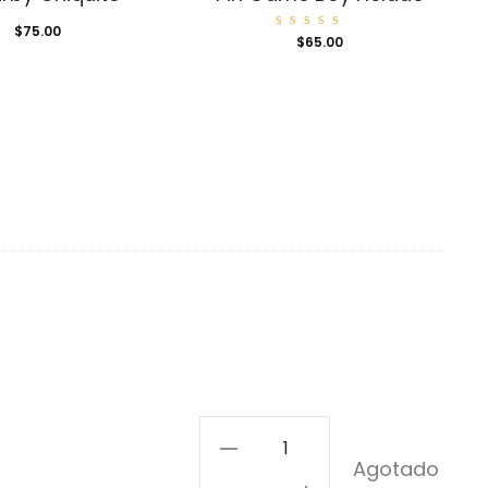
$
75.00
Valorad
$
65.00
o con
5.00
de 5
Pin
Agotado
Pika-