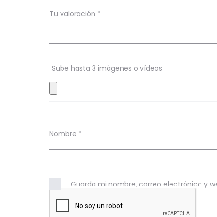
c
Tu valoración
*
i
o
n
Sube hasta 3 imágenes o vídeos
e
s
Nombre
*
Guarda mi nombre, correo electrónico y w