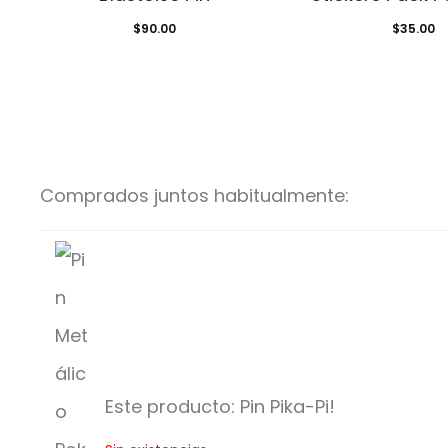
$
90.00
$
35.00
Comprados juntos habitualmente:
Este producto:
Pin Pika-Pi!