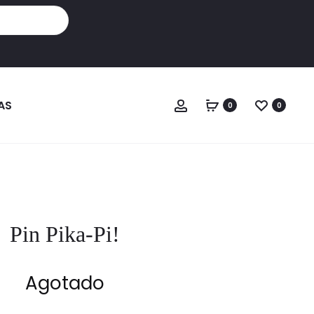
Cuenta
AS
0
0
Pin Pika-Pi!
Agotado