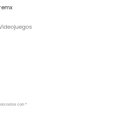
remx
 Videojuegos
 marcados con
*