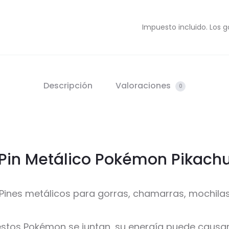
Impuesto incluido. Los g
Descripción
Valoraciones
0
Pin Metálico Pokémon Pikach
Pines metálicos para gorras, chamarras, mochila
stos Pokémon se juntan, su energía puede causar