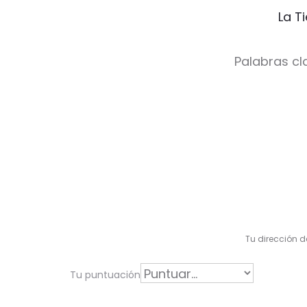
La T
Palabras cl
V
a
l
Tu dirección d
o
r
Tu puntuación
a