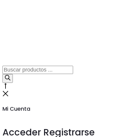
Búsqueda
de
productos
Go
to
Cerrar
top
Mi Cuenta
Acceder
Registrarse