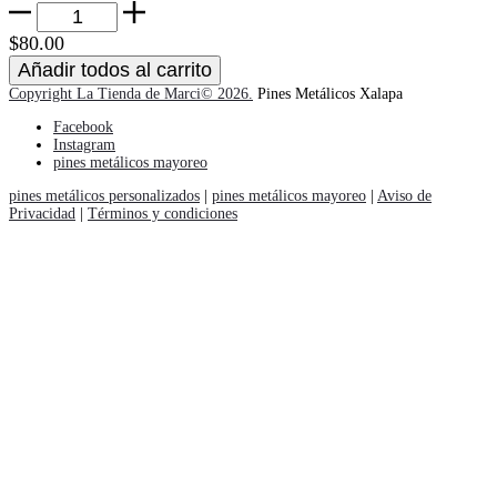
Pánico
Pin
$
80.00
cantidad
Añadir todos al carrito
Copyright La Tienda de Marci© 2026.
Pines Metálicos Xalapa
Facebook
Instagram
pines metálicos mayoreo
pines metálicos personalizados
|
pines metálicos mayoreo
|
Aviso de
Privacidad
|
Términos y condiciones