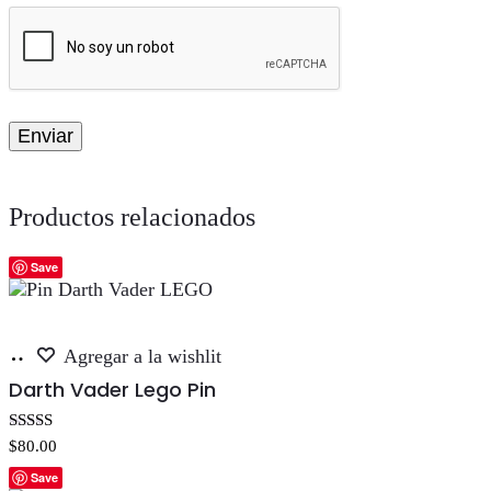
Productos relacionados
Save
Añadir
Agregar a la wishlit
al
Darth Vader Lego Pin
carrito
Valorado con
$
80.00
5.00
de 5
Save