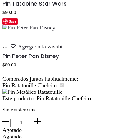
Pin Tatooine Star Wars
carrito
$
90.00
Save
Añadir
Agregar a la wishlit
al
Pin Peter Pan Disney
carrito
$
80.00
Comprados juntos habitualmente:
Pin Ratatouille Chefcito
Este producto:
Pin Ratatouille Chefcito
Sin existencias
Pin
Ratatouille
Agotado
Chefcito
Agotado