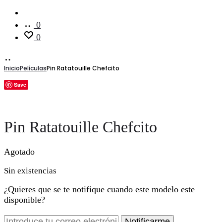
Cuenta
0
0
Inicio
Películas
Pin Ratatouille Chefcito
Save
Pin Ratatouille Chefcito
Agotado
Sin existencias
¿Quieres que se te notifique cuando este modelo este
disponible?
Notificarme