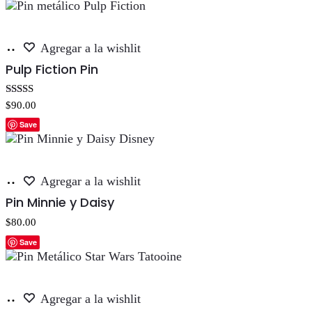
Añadir
Agregar a la wishlit
al
Pulp Fiction Pin
carrito
Valorado con
$
90.00
5.00
de 5
Save
Añadir
Agregar a la wishlit
al
Pin Minnie y Daisy
carrito
$
80.00
Save
Añadir
Agregar a la wishlit
al