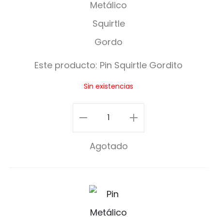
i
n
S
q
Este producto:
Pin Squirtle Gordito
u
Sin existencias
i
r
Pin
t
Squirtle
Agotado
l
Gordito
e
cantidad
G
P
o
i