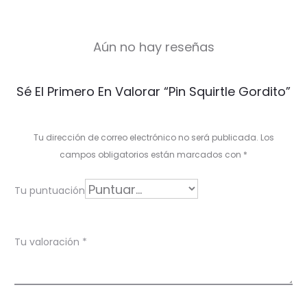
Aún no hay reseñas
V
Sé El Primero En Valorar “Pin Squirtle Gordito”
a
l
Tu dirección de correo electrónico no será publicada.
Los
o
campos obligatorios están marcados con
*
r
Tu puntuación
a
c
Tu valoración
*
i
o
n