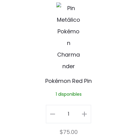
n
P
o
k
é
m
o
n
Pokémon Red Pin
R
1 disponibles
e
d
Pokémon
P
Red
$
75.00
i
Pin