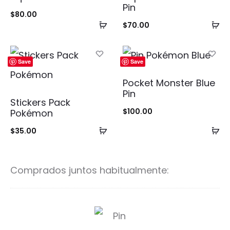
Pin
$
80.00
Añadir
Añ
$
70.00
al
al
carrito
ca
Save
Save
Pocket Monster Blue
Pin
Stickers Pack
$
100.00
Pokémon
Añadir
Añ
$
35.00
al
al
carrito
ca
Comprados juntos habitualmente:
P