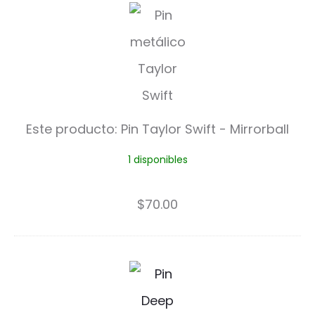
P
i
n
T
a
Este producto:
Pin Taylor Swift - Mirrorball
y
1 disponibles
l
o
$
70.00
r
S
P
w
i
i