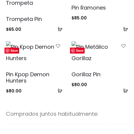
Pin Ramones
$
85.00
Trompeta Pin
Añadir
Añ
$
65.00
al
al
carrito
ca
Save
Save
Pin Kpop Demon
Gorillaz Pin
Hunters
$
80.00
Añadir
Añ
$
80.00
al
al
carrito
ca
Comprados juntos habitualmente: