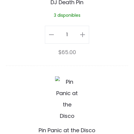
DJ Death Pin
a
l
3 disponibles
t
h
DJ
P
Death
$
65.00
i
Pin
n
cantidad
P
i
n
P
a
Pin Panic at the Disco