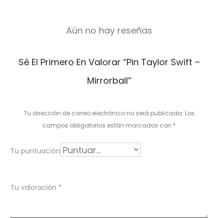
Aún no hay reseñas
V
Sé El Primero En Valorar “Pin Taylor Swift –
a
Mirrorball”
l
o
Tu dirección de correo electrónico no será publicada.
Los
r
campos obligatorios están marcados con
*
a
Tu puntuación
c
i
Tu valoración
*
o
n