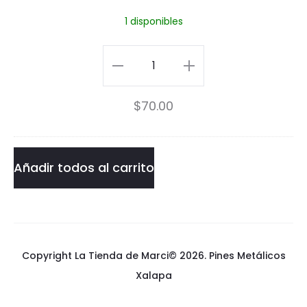
n
1 disponibles
i
c
Pin
a
Panic
$
70.00
t
at
t
the
h
Disco
Añadir todos al carrito
e
cantidad
D
i
Copyright La Tienda de Marci© 2026.
Pines Metálicos
s
Xalapa
c