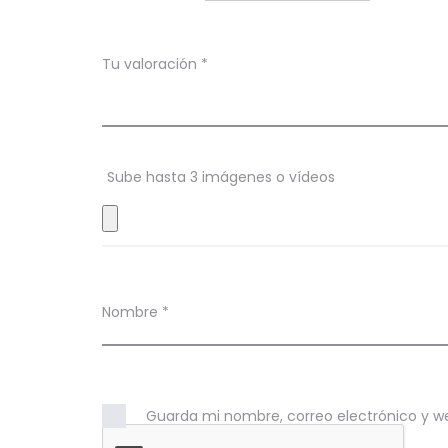
a
c
Tu valoración
*
i
o
n
Sube hasta 3 imágenes o vídeos
e
s
Nombre
*
Guarda mi nombre, correo electrónico y w