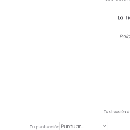
La T
Pala
V
a
l
Tu dirección d
o
r
Tu puntuación