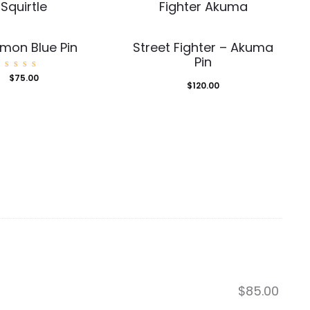
mon Blue Pin
Street Fighter – Akuma
Pin
Valorad
$
75.00
o con
$
120.00
5.00
de 5
$
85.00