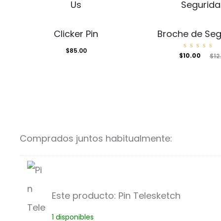
Clicker Pin
Broche de Seg
$
85.00
Valora
El
El
$
10.00
$
12
o con
5.00
de 5
precio
precio
actual
original
es:
era:
$10.00.
$12.00.
Comprados juntos habitualmente:
Este producto:
Pin Telesketch
P
1 disponibles