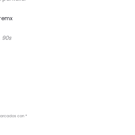
remx
, 90s
 marcados con
*