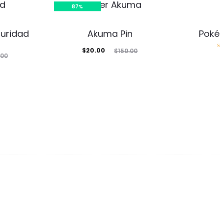
87%
uridad
Akuma Pin
Poké
El
El
$
20.00
$
150.00
d
.00
precio
precio
actual
original
es:
era:
$20.00.
$150.00.