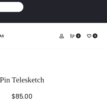
Cuenta
AS
0
0
Pin Telesketch
$
85.00