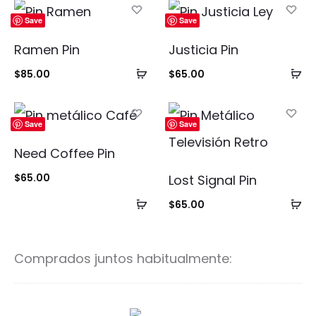
Save
Save
Ramen Pin
Justicia Pin
Añadir
Añ
$
85.00
$
65.00
al
al
carrito
ca
Save
Save
Need Coffee Pin
$
65.00
Lost Signal Pin
Añadir
Añ
$
65.00
al
al
carrito
ca
Comprados juntos habitualmente:
P