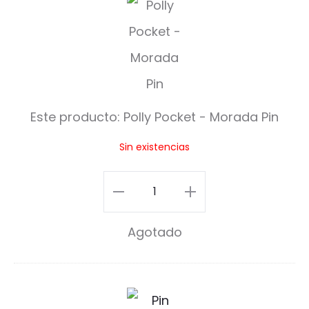
o
l
l
y
Este producto:
Polly Pocket - Morada Pin
P
Sin existencias
o
c
Polly
k
Pocket
Agotado
e
-
t
Morada
-
Pin
S