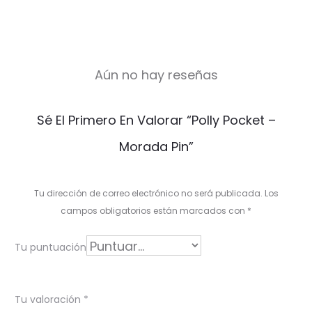
Aún no hay reseñas
V
Sé El Primero En Valorar “Polly Pocket –
a
Morada Pin”
l
o
Tu dirección de correo electrónico no será publicada.
Los
r
campos obligatorios están marcados con
*
a
Tu puntuación
c
i
Tu valoración
*
o