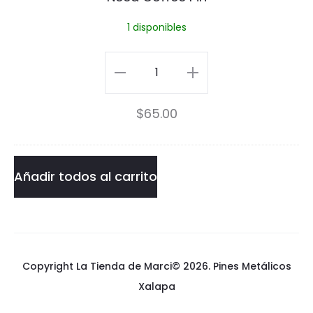
C
1 disponibles
o
f
Need
f
Coffee
$
65.00
e
Pin
e
cantidad
P
Añadir todos al carrito
i
n
Copyright La Tienda de Marci© 2026.
Pines Metálicos
Xalapa