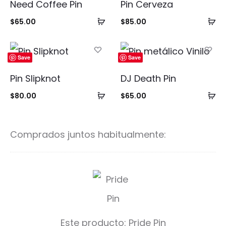
Need Coffee Pin
Pin Cerveza
Añadir
Añ
$
65.00
$
85.00
al
al
carrito
ca
Save
Save
Pin Slipknot
DJ Death Pin
Añadir
Añ
$
80.00
$
65.00
al
al
carrito
ca
Comprados juntos habitualmente:
P
r
i
Este producto:
Pride Pin