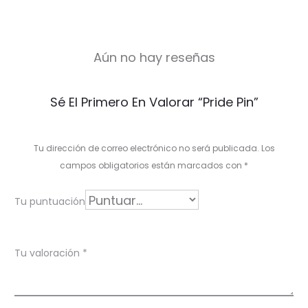
Aún no hay reseñas
V
Sé El Primero En Valorar “Pride Pin”
a
l
Tu dirección de correo electrónico no será publicada.
Los
o
campos obligatorios están marcados con
*
r
Tu puntuación
a
c
Tu valoración
*
i
o