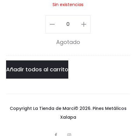
Sin existencias
n
i
s
Arcoíris
P
Pin
Agotado
i
cantidad
n
Añadir todos al carrito
Copyright La Tienda de Marci© 2026.
Pines Metálicos
Xalapa
F
I